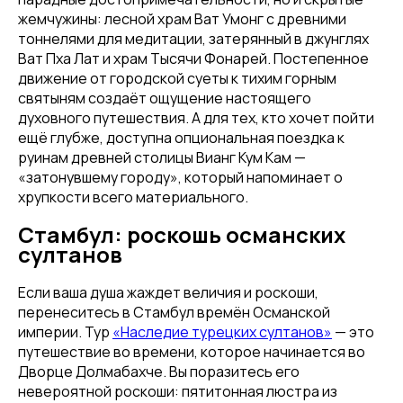
жемчужины: лесной храм Ват Умонг с древними
тоннелями для медитации, затерянный в джунглях
Ват Пха Лат и храм Тысячи Фонарей. Постепенное
движение от городской суеты к тихим горным
святыням создаёт ощущение настоящего
духовного путешествия. А для тех, кто хочет пойти
ещё глубже, доступна опциональная поездка к
руинам древней столицы Вианг Кум Кам —
«затонувшему городу», который напоминает о
хрупкости всего материального.
Стамбул: роскошь османских
султанов
Если ваша душа жаждет величия и роскоши,
перенеситесь в Стамбул времён Османской
империи. Тур
«Наследие турецких султанов»
— это
путешествие во времени, которое начинается во
Дворце Долмабахче. Вы поразитесь его
невероятной роскоши: пятитонная люстра из