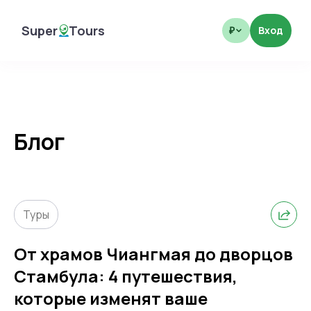
Super
Tours
Вход
₽
SuperTours
Блог
Туры
От храмов Чиангмая до дворцов
Стамбула: 4 путешествия,
которые изменят ваше