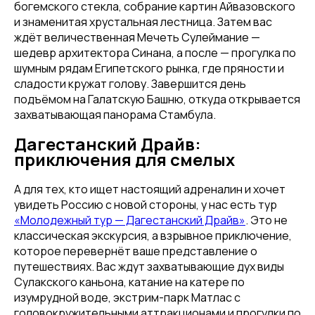
богемского стекла, собрание картин Айвазовского
и знаменитая хрустальная лестница. Затем вас
ждёт величественная Мечеть Сулеймание —
шедевр архитектора Синана, а после — прогулка по
шумным рядам Египетского рынка, где пряности и
сладости кружат голову. Завершится день
подъёмом на Галатскую Башню, откуда открывается
захватывающая панорама Стамбула.
Дагестанский Драйв:
приключения для смелых
А для тех, кто ищет настоящий адреналин и хочет
увидеть Россию с новой стороны, у нас есть тур
«Молодежный тур — Дагестанский Драйв»
. Это не
классическая экскурсия, а взрывное приключение,
которое перевернёт ваше представление о
путешествиях. Вас ждут захватывающие дух виды
Сулакского каньона, катание на катере по
изумрудной воде, экстрим-парк Матлас с
головокружительными аттракционами и прогулки по