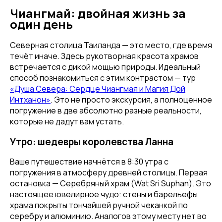
Чиангмай: двойная жизнь за
один день
Северная столица Таиланда — это место, где время
течёт иначе. Здесь рукотворная красота храмов
встречается с дикой мощью природы. Идеальный
способ познакомиться с этим контрастом — тур
«Душа Севера: Сердце Чиангмая и Магия Дой
Интханон»
. Это не просто экскурсия, а полноценное
погружение в две абсолютно разные реальности,
которые не дадут вам устать.
Утро: шедевры королевства Ланна
Ваше путешествие начнётся в 8:30 утра с
погружения в атмосферу древней столицы. Первая
остановка — Серебряный храм (Wat Sri Suphan). Это
настоящее ювелирное чудо: стены и барельефы
храма покрыты тончайшей ручной чеканкой по
серебру и алюминию. Аналогов этому месту нет во