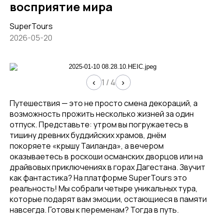
восприятие мира
SuperTours
2026-05-20
1
/
4
‹
›
Путешествия — это не просто смена декораций, а
возможность прожить несколько жизней за один
отпуск. Представьте: утром вы погружаетесь в
тишину древних буддийских храмов, днём
покоряете «крышу Таиланда», а вечером
оказываетесь в роскоши османских дворцов или на
драйвовых приключениях в горах Дагестана. Звучит
как фантастика? На платформе SuperTours это
реальность! Мы собрали четыре уникальных тура,
которые подарят вам эмоции, остающиеся в памяти
навсегда. Готовы к переменам? Тогда в путь.