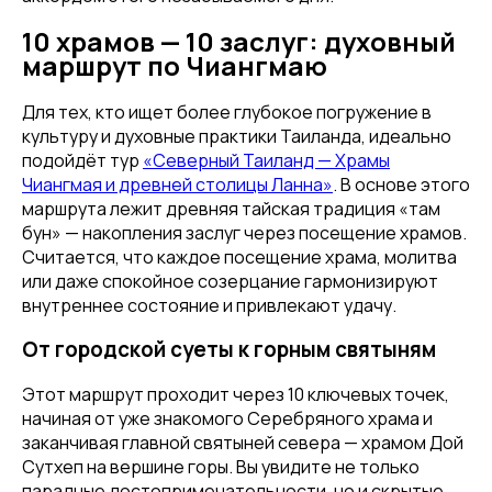
10 храмов — 10 заслуг: духовный
маршрут по Чиангмаю
Для тех, кто ищет более глубокое погружение в
культуру и духовные практики Таиланда, идеально
подойдёт тур
«Северный Таиланд — Храмы
Чиангмая и древней столицы Ланна»
. В основе этого
маршрута лежит древняя тайская традиция «там
бун» — накопления заслуг через посещение храмов.
Считается, что каждое посещение храма, молитва
или даже спокойное созерцание гармонизируют
внутреннее состояние и привлекают удачу.
От городской суеты к горным святыням
Этот маршрут проходит через 10 ключевых точек,
начиная от уже знакомого Серебряного храма и
заканчивая главной святыней севера — храмом Дой
Сутхеп на вершине горы. Вы увидите не только
парадные достопримечательности, но и скрытые