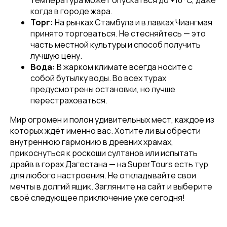
температура может опускаться до +10°C, даже
когда в городе жара.
Торг:
На рынках Стамбула и в лавках Чиангмая
принято торговаться. Не стесняйтесь — это
часть местной культуры и способ получить
лучшую цену.
Вода:
В жарком климате всегда носите с
собой бутылку воды. Во всех турах
предусмотрены остановки, но лучше
перестраховаться.
Мир огромен и полон удивительных мест, каждое из
которых ждёт именно вас. Хотите ли вы обрести
внутреннюю гармонию в древних храмах,
прикоснуться к роскоши султанов или испытать
драйв в горах Дагестана — на SuperTours есть тур
для любого настроения. Не откладывайте свои
мечты в долгий ящик. Загляните на сайт и выберите
своё следующее приключение уже сегодня!