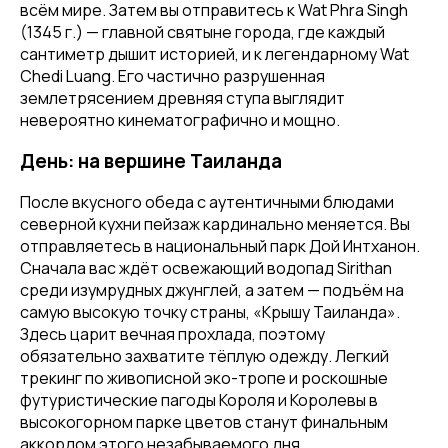
всём мире. Затем вы отправитесь к Wat Phra Singh
(1345 г.) — главной святыне города, где каждый
сантиметр дышит историей, и к легендарному Wat
Chedi Luang. Его частично разрушенная
землетрясением древняя ступа выглядит
невероятно кинематографично и мощно.
День: на вершине Таиланда
После вкусного обеда с аутентичными блюдами
северной кухни пейзаж кардинально меняется. Вы
отправляетесь в национальный парк Дой Интханон.
Сначала вас ждёт освежающий водопад Sirithan
среди изумрудных джунглей, а затем — подъём на
самую высокую точку страны, «Крышу Таиланда».
Здесь царит вечная прохлада, поэтому
обязательно захватите тёплую одежду. Легкий
трекинг по живописной эко-тропе и роскошные
футуристические пагоды Короля и Королевы в
высокогорном парке цветов станут финальным
аккордом этого незабываемого дня.