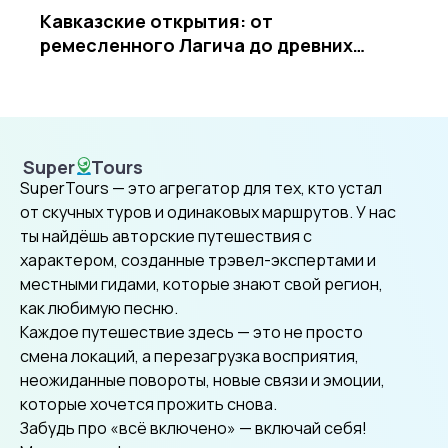
Кавказские открытия: от
ремесленного Лагича до древних
храмов Армении
Super
Tours
SuperTours
SuperTours — это агрегатор для тех, кто устал
от скучных туров и одинаковых маршрутов. У нас
ты найдёшь авторские путешествия с
характером, созданные трэвел-экспертами и
местными гидами, которые знают свой регион,
как любимую песню.
Каждое путешествие здесь — это не просто
смена локаций, а перезагрузка восприятия,
неожиданные повороты, новые связи и эмоции,
которые хочется прожить снова.
Забудь про «всё включено» — включай себя!