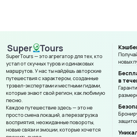
Super
Tours
Кэшбе
SuperTours
Получай
SuperTours — это агрегатор для тех, кто
новых 
устал от скучных туров и одинаковых
маршрутов. У нас ты найдёшь авторские
Беспл
путешествия с характером, созданные
в тече
трэвел-экспертами и местными гидами,
Гаранти
которые знают свой регион, как любимую
размере
песню.
Безоп
Каждое путешествие здесь — это не
Брониру
просто смена локаций, а перезагрузка
защитой
восприятия, неожиданные повороты,
новые связи и эмоции, которые хочется
Уника