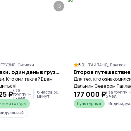
ГРУЗИЯ, Сигнахи
5.0
ТАИЛАНД, Бангкок
Сигнахи: один день в грузинском раю
ци. Кто они такие? Едем
Для тех, кто ознакомился
миться!
Дальним Севером Таила
/ за
25 ₽
6 часов 30
177 000 ₽
/ за группу 1
рамках Первого тура, ли
группу 1–
минут
5 чел.
15 чел.
тех, кому просто нравит
- и мототуры
Культурные
Индивидуа
путешествовать по Таил
видуальный
стороне от избитых
туристических троп,
предлагается этот марш