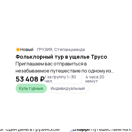
Новый
ГРУЗИЯ, Степанцминда
Фольклорный тур в ущелье Трусо
Приглашаем вас отправиться в
незабываемое путешествие по одному из
53 408 ₽
/ за группу 1–30
4 часа 20
самых живописных уголков Кавказа —
чел.
минут
ущелье Трусо. Этот тур сочетает
Культурные
Индивидуальный
великолепную природу, исторические
памятники и живую грузинскую культуру.