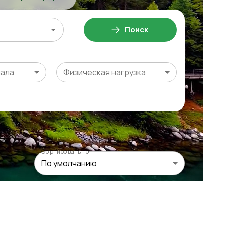
Поиск
чала
Физическая нагрузка
Сортировать по
По умолчанию