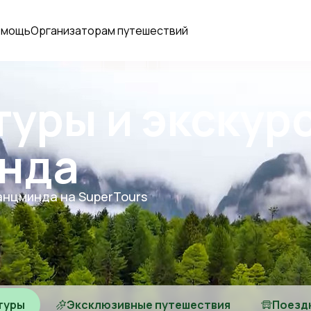
омощь
Организаторам путешествий
туры и экскур
нда
анцминда на SuperTours
туры
Эксклюзивные путешествия
Поезд