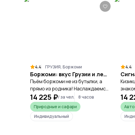
4.4
ГРУЗИЯ, Боржоми
4.4
Боржоми: вкус Грузии и легенда минеральных источников
Пьём боржоми не из бутылки, а
Кизик
прямо из родника! Наслаждаемся
знако
14 225 ₽
14 2
чистейшим воздухом, под пением
/ за чел.
8 часов
птиц, во всемирно известном
Природные и сафари
Авто
историческом парке.
Индивидуальный
Инди