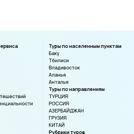
рэ, Нан,
прокатитесь на ретро-канатках
говор
ун-
над ущельем.
вечно
сервиса
Туры по населенным пунктам
Баку
Тбилиси
Владивосток
Аланья
Анталья
Туры по направлениям
утешествий
ТУРЦИЯ
енциальности
РОССИЯ
АЗЕРБАЙДЖАН
ГРУЗИЯ
КИТАЙ
Рубрики туров