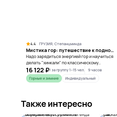
4.4
ГРУЗИЯ, Степанцминда
Мистика гор: путешествие к подножию Казбека
Надо зарядиться энергией гор и научиться
делать "хинкали" по классическому
16 122 ₽
методу.
/ за группу 1–15 чел.
9 часов
Горные и зимние
Индивидуальный
Также интересно