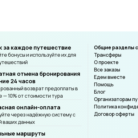
провинциям Уттарадит, П
Пхаяо, Мехонгсон и Ламп
Лампанг.
к за каждое путешествие
Общие разделы 
те бонусы и используйте их для
Трансферы
путешествий
О проекте
Все заказы
атная отмена бронирования
Едем вместе
ние 24 часов
Помощь
рованный возврат предоплаты в
Блог
 — 10% от стоимости тура
Организаторам п
Политика конфид
асная онлайн-оплата
Договор оферты
йте через надёжную систему с
 ваших данных
льные маршруты