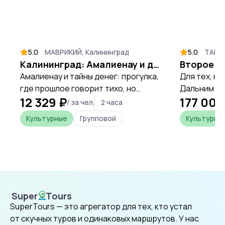
5.0
МАВРИКИЙ, Калининград
5.0
ТАИЛА
Калининград: Амалиенау и деньги: искусство жить и наука считать (с визитом в Центробанк)
Амалиенау и тайны денег: прогулка,
Для тех, кт
где прошлое говорит тихо, но
Дальним Се
12 329 ₽
177 000
точно. Это путешествие в
рамках Перв
/ за чел.
2 часа
настроение старого Кёнигсберга,
кому прост
Культурные
Групповой
Культурны
где за каждой виллой скрыта
путешество
история, а за фасадом — судьба.
стороне от
троп, пред
по провинц
Нан, Пхаяо
Лампанг.
Super
Tours
SuperTours
SuperTours — это агрегатор для тех, кто устал
от скучных туров и одинаковых маршрутов. У нас