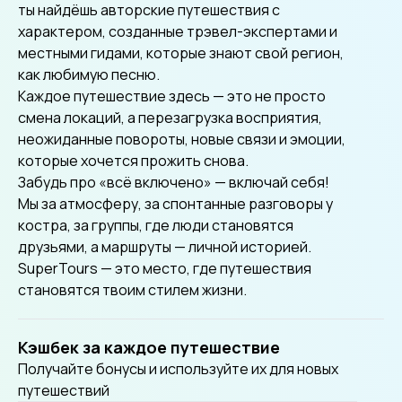
ты найдёшь авторские путешествия с
характером, созданные трэвел-экспертами и
местными гидами, которые знают свой регион,
как любимую песню.
Каждое путешествие здесь — это не просто
смена локаций, а перезагрузка восприятия,
неожиданные повороты, новые связи и эмоции,
которые хочется прожить снова.
Забудь про «всё включено» — включай себя!
Мы за атмосферу, за спонтанные разговоры у
костра, за группы, где люди становятся
друзьями, а маршруты — личной историей.
SuperTours — это место, где путешествия
становятся твоим стилем жизни.
Кэшбек за каждое путешествие
Получайте бонусы и используйте их для новых
путешествий