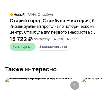
Новый
ГАНА, Стамбул
Старый город Стамбула ✦ история, базары и панорамы
Индивидуальная прогулка по историческому
центру Стамбула для первого знакомства с
13 722 ₽
городом. Султанахмет, Айя-София и Голубая
/ за группу 1–4 чел.
4 часа
мечеть, Гранд-базар, Сулеймание, панорамы и
Культурные
Индивидуальный
локальные советы от русскоязычного гида.
Также интересно