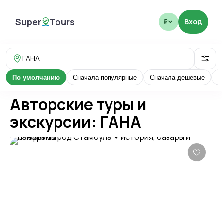
Super
Tours
Вход
₽
SuperTours
ГАНА
По умолчанию
Сначала популярные
Сначала дешевые
С
Авторские туры и
экскурсии: ГАНА