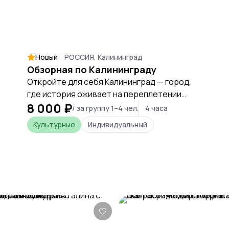
Новый
РОССИЯ, Калининград
Обзорная по Калининграду
Откройте для себя Калининград — город,
где история оживает на переплетении
8 000 ₽
немецкого прошлого и русского
/ за группу 1–4 чел.
4 часа
настоящего.
Культурные
Индивидуальный