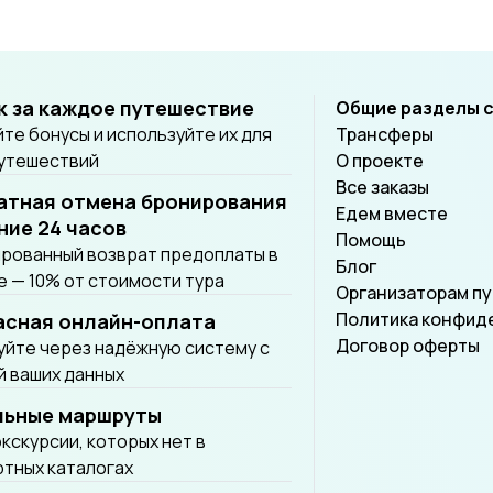
к за каждое путешествие
Общие разделы 
те бонусы и используйте их для
Трансферы
путешествий
О проекте
Все заказы
атная отмена бронирования
Едем вместе
ние 24 часов
Помощь
рованный возврат предоплаты в
Блог
 — 10% от стоимости тура
Организаторам п
Политика конфид
асная онлайн-оплата
Договор оферты
йте через надёжную систему с
 ваших данных
льные маршруты
экскурсии, которых нет в
тных каталогах