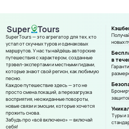
Супер
Super
Tours
Туры
Кэшбе
SuperTours
Получай
SuperTours — это агрегатор для тех, кто
новых 
устал от скучных туров и одинаковых
маршрутов. У нас ты найдёшь авторские
Беспл
путешествия с характером, созданные
в тече
трэвел-экспертами и местными гидами,
Гаранти
которые знают свой регион, как любимую
размере
песню.
Безоп
Каждое путешествие здесь — это не
Брониру
просто смена локаций, а перезагрузка
защитой
восприятия, неожиданные повороты,
новые связи и эмоции, которые хочется
Уника
прожить снова.
Tуры и 
Забудь про «всё включено» — включай
стандар
себя!