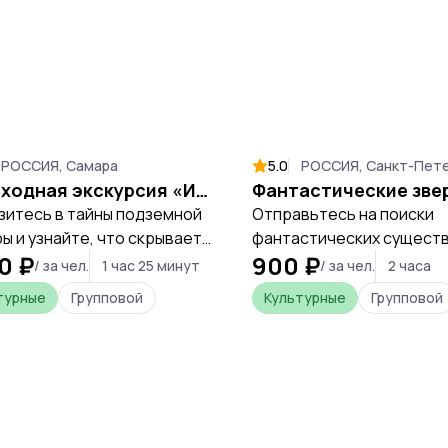
РОССИЯ, Самара
5.0
РОССИЯ, Санкт-Пет
Пешеходная экскурсия «Интересная Самара» с посещением бункера Сталина с оплатой на месте
зитесь в тайны подземной
Отправьтесь на поиски
ы и узнайте, что скрывает
фантастических существ
0 ₽
900 ₽
й рассекреченный бункер
застывших на фасадах с
/ за чел.
1 час 25 минут
/ за чел.
2 часа
на.
доходных домов, чтобы
турные
Групповой
Культурные
Групповой
расшифровать тайные п
архитекторов и погрузит
атмосферу петербургск
модерна.