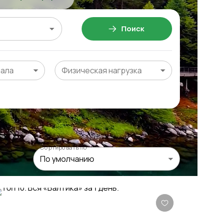
Поиск
чала
Физическая нагрузка
Сортировать по
По умолчанию