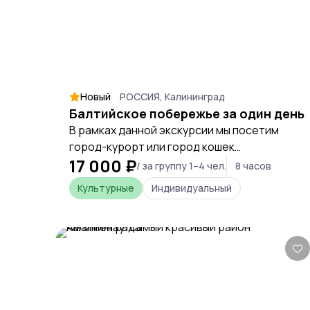
Новый
РОССИЯ, Калининград
Балтийское побережье за один день
В рамках данной экскурсии мы посетим
город-курорт или город кошек
17 000 ₽
Зеленоградск, познакомимся с
/ за группу 1–4 чел.
8 часов
достопримечательностями, прогуляемся
Культурные
Индивидуальный
по Курортному проспекту, попробуем
минеральную воду, прогуляемся по
Балтийскому побережью. Далее поедем в
город-курорт Светлогорск, познакомимся
со всеми его достопримечательностями и
прогуляемся по самым красивым улочкам,
попробуем местные крендели и при