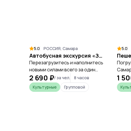
5.0
РОССИЯ, Самара
5.0
Автобусная экскурсия «Замок Гарибальди»
Перезагрузитесь и наполнитесь
Погру
новыми силами всего за один
Самар
2 690 ₽
1 50
день, открывая уникальные
первы
/ за чел.
8 часов
места Самарской области.
Стали
Культурные
Групповой
Куль