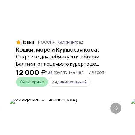
Новый
РОССИЯ, Калининград
Кошки, море и Куршская коса.
Откройте для себя вкусы и пейзажи
Балтики: от кошачьего курорта до
12 000 ₽
заповедных дюн, с гастрономическими
/ за группу 1–4 чел.
7 часов
открытиями на каждом шагу.
Культурные
Индивидуальный