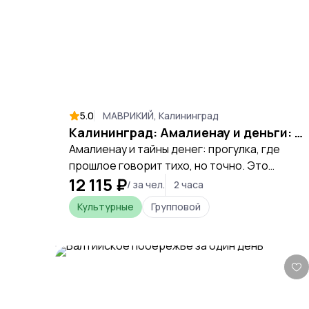
5.0
МАВРИКИЙ, Калининград
Калининград: Амалиенау и деньги: искусство жить и наука считать (с визитом в Центробанк)
Амалиенау и тайны денег: прогулка, где
прошлое говорит тихо, но точно. Это
12 115 ₽
путешествие в настроение старого
/ за чел.
2 часа
Кёнигсберга, где за каждой виллой скрыта
Культурные
Групповой
история, а за фасадом — судьба.