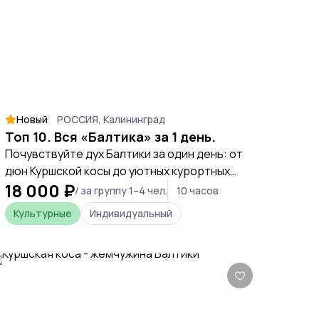
Новый
РОССИЯ, Калининград
Топ 10. Вся «Балтика» за 1 день.
Почувствуйте дух Балтики за один день: от
дюн Куршской косы до уютных курортных
18 000 ₽
городов. Это насыщенное, но комфортное
/ за группу 1–4 чел.
10 часов
путешествие, где история, природа и
Культурные
Индивидуальный
атмосфера сливаются в одно яркое
впечатление.