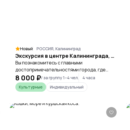
Новый
РОССИЯ, Калининград
Экскурсия в центре Калининграда, город через призму истории
Вы познакомитесь с главными
достопримечательностями города, где
8 000 ₽
гармонично переплетаются разные эпохи и
/ за группу 1–4 чел.
4 часа
архитектурные стили.
Культурные
Индивидуальный