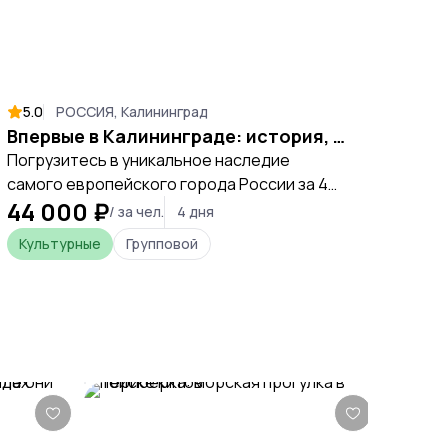
5.0
РОССИЯ, Калининград
Впервые в Калининграде: история, янтарь и Куршская коса
Погрузитесь в уникальное наследие
самого европейского города России за 4
44 000 ₽
дня. Вы откроете для себя средневековую
/ за чел.
4 дня
историю Тевтонского ордена,
Культурные
Групповой
почувствуете атмосферу балтийских
курортов и увидите природные чудеса
Куршской косы.