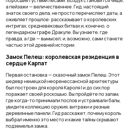
поросшие густыми лесами. Воздух становится чище,
а пейзажи — величественнее. Гид, настоящий
знаток своего дела, не просто перечисляет даты, а
оживляет прошлое: рассказывает о королевских
интригах, средневековых битвах и, конечно, о
легендарном графе Дракуле. Вы узнаете, где
правда, а где — вымысел, и, возможно, сами станете
частью этой древней истории.
Замок Пелеш: королевская резиденция в
сердце Карпат
Первая остановка — сказочный замок Пелеш. Этот
шедевр немецкой неоренессансной архитектуры
был построен для короля Кароля I и до сих пор
поражает своей роскошью. Вы пройдёте по залам,
где когда-то принимали послов и устраивали балы,
увидите коллекцию оружия, витражи и резные
деревянные панели. Гид расскажет, почему король
выбрал именно это место и какие тайны скрывают
подземелья замка.