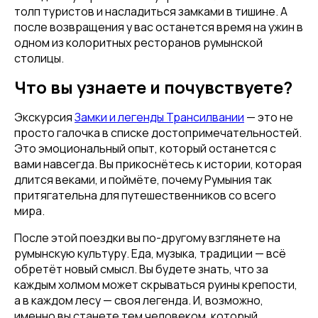
толп туристов и насладиться замками в тишине. А
после возвращения у вас останется время на ужин в
одном из колоритных ресторанов румынской
столицы.
Что вы узнаете и почувствуете?
Экскурсия
Замки и легенды Трансилвании
— это не
просто галочка в списке достопримечательностей.
Это эмоциональный опыт, который останется с
вами навсегда. Вы прикоснётесь к истории, которая
длится веками, и поймёте, почему Румыния так
притягательна для путешественников со всего
мира.
После этой поездки вы по-другому взглянете на
румынскую культуру. Еда, музыка, традиции — всё
обретёт новый смысл. Вы будете знать, что за
каждым холмом может скрываться руины крепости,
а в каждом лесу — своя легенда. И, возможно,
именно вы станете тем человеком, который