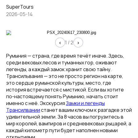
SuperTours
2026-05-14
1
/
2
‹
›
Румыния — страна, где время течёт иначе. Здесь,
среди вековых лесов и туманных гор, оживают
легенды, а каждый замок хранит свою тайну.
Трансильвания — это не просто регион на карте,
это сердце румынской культуры, место, где
история встречается с мистикой. Если вы хотите
по-настоящему понять Румынию, начать стоит
именно с неё. Экскурсия
Замки и легенды
Трансилвании
станет вашим ключом к разгадке этой
удивительной земли. За 8 часов вы погрузитесь в
мир королей, вампиров и средневековых рыцарей, а
каждый километр пути будет наполнен новыми
открытиями.