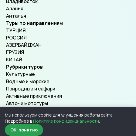
Владивосток
Аланья
Анталья
Туры по направлениям
ТУРЦИЯ
РОССИЯ
АЗЕРБАЙДЖАН
ГРУЗИЯ
КИТАЙ
Рубрики туров
Культурные
Водные и морские
Природные и сафари
Активные приключения
Авто- и мототуры
Мы используем cookie для улучшения работы сайта.
Подробнее в
Политике конфиденциальности
.
© 2026, SuperTours.
Все права защищены.
inbox@supertours.ru
OK, понятно
ОГРН 322774600686972