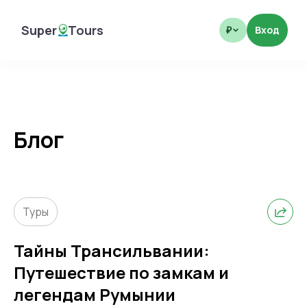
Super
Tours
Вход
₽
SuperTours
Блог
Туры
Тайны Трансильвании:
Путешествие по замкам и
легендам Румынии