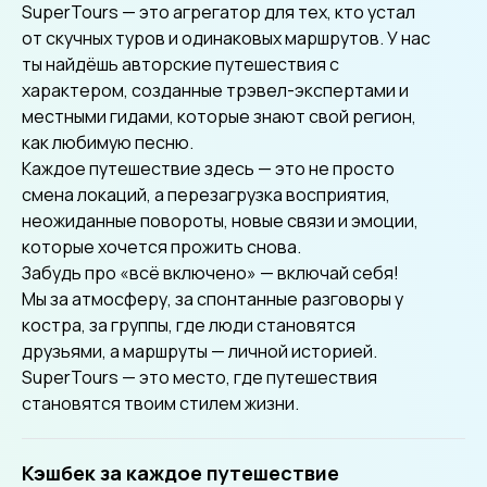
SuperTours — это агрегатор для тех, кто устал
от скучных туров и одинаковых маршрутов. У нас
ты найдёшь авторские путешествия с
характером, созданные трэвел-экспертами и
местными гидами, которые знают свой регион,
как любимую песню.
Каждое путешествие здесь — это не просто
смена локаций, а перезагрузка восприятия,
неожиданные повороты, новые связи и эмоции,
которые хочется прожить снова.
Забудь про «всё включено» — включай себя!
Мы за атмосферу, за спонтанные разговоры у
костра, за группы, где люди становятся
друзьями, а маршруты — личной историей.
SuperTours — это место, где путешествия
становятся твоим стилем жизни.
Кэшбек за каждое путешествие