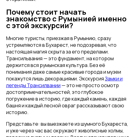
Почему стоит начать
знакомство с Румынией именно
с этой экскурсии?
Многие туристы, приезжая в Румынию, сразу
устремляются в Бухарест, не подозревая, что
настоящая магия скрыта за его пределами.
Трансильвания — это фундамент, на котором
держится вся румынская культура. Без её
понимания даже самые красивые города и музеи
покажутся лишь декорациями. Экскурсия
Замки и
легенды Трансилвании
— это не просто осмотр
достопримечательностей, это глубокое
погружение в историю, где каждый камень, каждая
башня и каждый лесной овраг рассказывают свою
историю.
Представьте: вы выезжаете из шумного Бухареста,
и уже через час вас окружают живописные холмы,