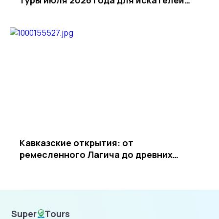
приключений
Кавказские открытия: от
ремесленного Лагича до древних
храмов Армении
Super
Tours
SuperTours