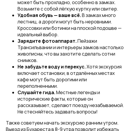
может быть прохладно, особенно в замках.
Возьмите с собой лёгкую куртку или свитер.
Удобная обувь — ваше всё.
В замках много
лестниц, а дороги могут быть неровными.
Кроссовки или ботинки на плоской подошве —
идеальный выбор.
Зарядите фотоаппарат.
Пейзажи
Трансильвании и интерьеры замков настолько
живописны, что вы захотите сделать сотни
снимков.
Не забудьте воду и перекус.
Хотя экскурсия
включает остановки, в отдалённых местах
кафе могут быть дорогими или
переполненными.
Слушайте гида.
Местные легенды и
исторические факты, которые он
рассказывает, сделают поезду незабываемой.
Не стесняйтесь задавать вопросы!
Также советуем начать экскурсию ранним утром.
Выезд из Бухареста в 8-9 утра позволит избежать