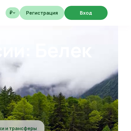
Регистрация
Вход
₽
сии: Белек
ки и трансферы