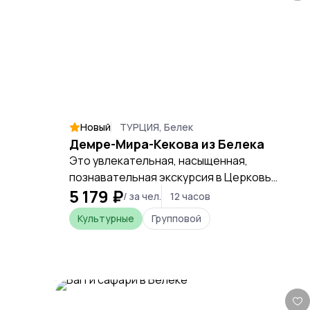
отснятый материал. Постоянное
присутствие русскоязычного инструктора.
Новый
ТУРЦИЯ, Белек
Демре-Мира-Кекова из Белека
Это увлекательная, насыщенная,
познавательная экскурсия в Церковь
5 179 ₽
Николая Чудотворца и по трем
/ за чел.
12 часов
легендарным историческим местам
Культурные
Групповой
Турции. Прогулка по затонувшему острову
Кекова и осмотр через окно в дне корабля
той части, что ушла под воду. Знакомство с
христианскими святынями, историей жизни
Святого Николая, местом его