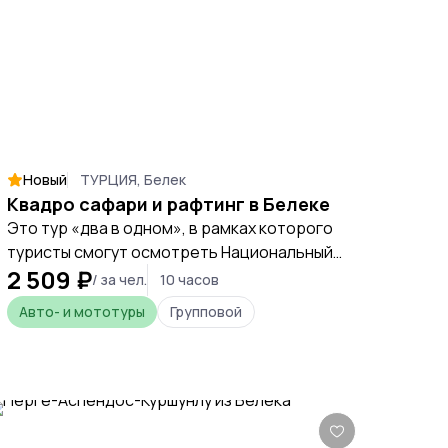
переезд до места назначения.
Новый
ТУРЦИЯ, Белек
Квадро сафари и рафтинг в Белеке
Это тур «два в одном», в рамках которого
туристы смогут осмотреть Национальный
2 509 ₽
парк Кепрюлю с помощью поездки на
/ за чел.
10 часов
квадроциклах и рафтах. Это экскурсия
Авто- и мототуры
Групповой
прекрасный вариант незабываемого
выездного тура в Турции, в рамках
которого каждый откроет для себя
прелести активного отдыха.