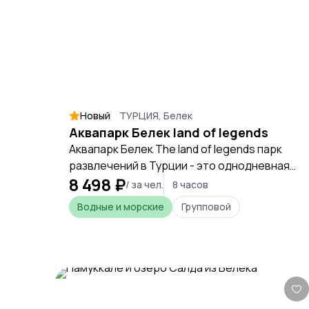
Новый
ТУРЦИЯ, Белек
Аквапарк Белек land of legends
Аквапарк Белек The land of legends парк
развлечений в Турции - это однодневная
8 498 ₽
экскурсия в Диснейленд парк
/ за чел.
8 часов
аттракционов, которая одинаково
Водные и морские
Групповой
интересна детям и взрослым. Возможность
увидеть жизнь подводных жителей,
положительные эмоции, вызванные общей
атмосферой и огромным количеством
развлечений. Отдых у бассейнов,
американские горки, бары, рестораны,