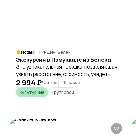
Новый
ТУРЦИЯ, Белек
Экскурсия в Памуккале из Белека
Это увлекательная поездка, позволяющая
узнать расстояние, стоимость, увидеть
2 994 ₽
разнообразие пейзажей, ландшафтов,
/ за чел.
16 часов
достопримечательностей в Турции.
Культурные
Групповой
Передвижение на комфортабельном
автобусе с кондиционером и удобными
сиденьями. Подходит для семей с детьми.
На протяжении путешествия рядом
находится русскоговорящий гид-историк.
Относительно невысокая цена