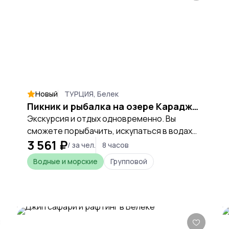
Новый
ТУРЦИЯ, Белек
Пикник и рыбалка на озере Караджаорен из Белека
Экскурсия и отдых одновременно. Вы
сможете порыбачить, искупаться в водах
3 561 ₽
горного водоема, прогуляться по
/ за чел.
8 часов
окрестностям и получить массу
Водные и морские
Групповой
положительных эмоций при прогулке из
Белека.