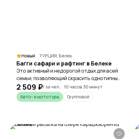
Новый
ТУРЦИЯ, Белек
Багги сафари и рафтинг в Белеке
Это активный и недорогой отдых для всей
семьи, позволяющий скрасить однотипный
2 509 ₽
пляжный отдых в Турции. Это экскурсия
/ за чел.
10 часов 30 минут
один из самых выгодны комбо туров, в
Авто- и мототуры
Групповой
рамка которого туристы не только
познакомятся с красотами региона с
помощью маневренных автомобилей, но и
попробуют прокатиться по реке на рафтах