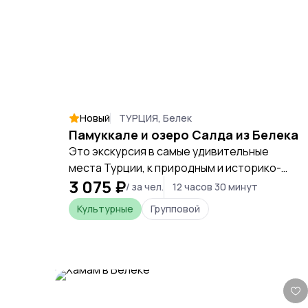
кинозалы, магазины. Красивое шоу
дельфинов в Земля легенд – с ними можно
поплавать.
Новый
ТУРЦИЯ, Белек
Памуккале и озеро Салда из Белека
Это экскурсия в самые удивительные
места Турции, к природным и историко-
3 075 ₽
архитектурным достопримечательностям.
/ за чел.
12 часов 30 минут
Комфортабельный транспорт и
Культурные
Групповой
трехразовое питание. Возможность на
себе испытать чудодейственную силу
термальных вод и лечебных грязей.
Постоянное присутствие русскоязычного
гида-историка, Подходит для взрослых и
детей. Сравнительно невысокая