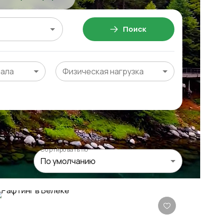
Поиск
чала
Физическая нагрузка
Сортировать по
По умолчанию