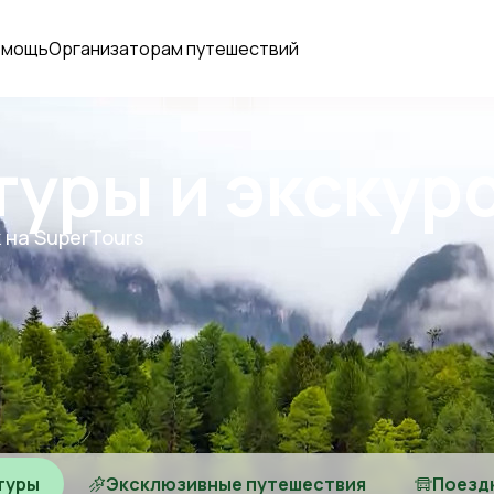
омощь
Организаторам путешествий
туры и экскур
 на SuperTours
туры
Эксклюзивные путешествия
Поезд