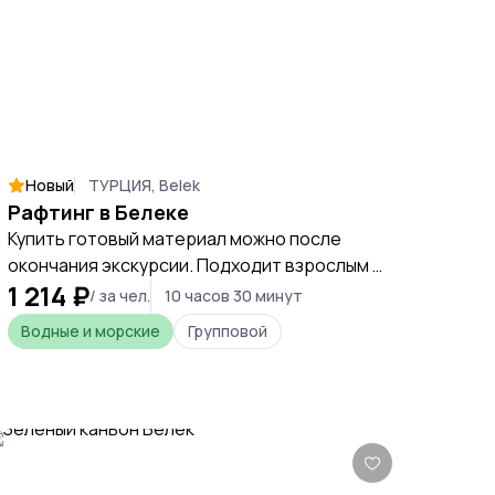
Новый
ТУРЦИЯ, Belek
Рафтинг в Белеке
Купить готовый материал можно после
окончания экскурсии. Подходит взрослым и
1 214 ₽
детям от 4 лет. Положительные отзывы,
/ за чел.
10 часов 30 минут
выгодная стоимость, попробовать свои
Водные и морские
Групповой
силы в борьбе с течением горной реки
Бешконак доступно каждому.