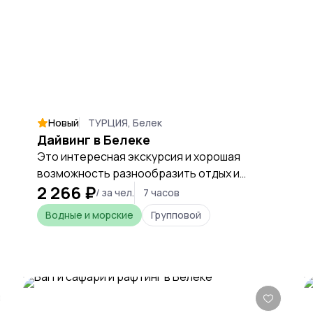
путешествия.
Новый
ТУРЦИЯ, Белек
Дайвинг в Белеке
Это интересная экскурсия и хорошая
возможность разнообразить отдых и
2 266 ₽
познакомиться с удивительным подводным
/ за чел.
7 часов
миром с его жителями, коралловыми
Водные и морские
Групповой
рифами, удивительным рельефом дна.
Знакомство с флорой и фауной
Средиземного моря.