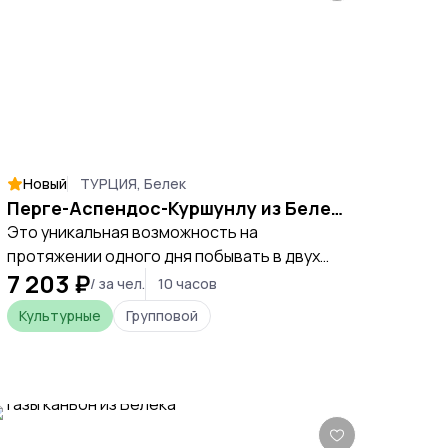
Новый
ТУРЦИЯ, Белек
Перге-Аспендос-Куршунлу из Белека
Это уникальная возможность на
протяжении одного дня побывать в двух
7 203 ₽
древнейших городах Турции,
/ за чел.
10 часов
познакомиться с укладом жизни и
Культурные
Групповой
архитектурой того времени. Прогулка по
национальному парку с прекрасным
огромным водопадом и возможностью
сделать красочные фото на память.
Сопровождение русскоязычного гида с