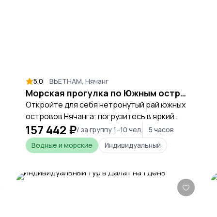
5.0
ВЬЕТНАМ, Нячанг
Морская прогулка по Южным островам Нячанга
Откройте для себя нетронутый рай южных
островов Нячанга: погрузитесь в яркий
157 442 ₽
подводный мир, расслабьтесь на
/ за группу 1–10 чел.
5 часов
тропических пляжах и прикоснитесь к
Водные и морские
Индивидуальный
живой культуре рыбацких деревень. Это
идеальный баланс приключений и
безмятежного отдыха на воде.