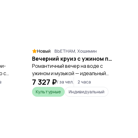
о
Новый
ВЬЕТНАМ, Хошимин
Нов
Вечерний круиз с ужином по Хошимину
ри-
Романтичный вечер на воде с
Увиде
о с
ужином и музыкой — идеальный
погру
7 327 ₽
10 
рова и
способ увидеть ночной Хошимин
Мекон
в
/ за чел.
2 часа
пляже,
с необычного ракурса.
глав
Культурные
Индивидуальный
Кул
разие
дост
u Quoc
Хоши
 🦒⭐🏝️