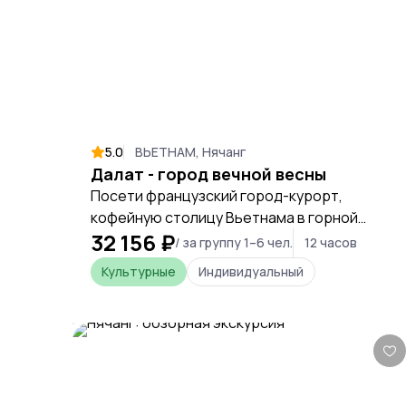
5.0
ВЬЕТНАМ, Нячанг
Далат - город вечной весны
Посети французский город-курорт,
кофейную столицу Вьетнама в горной
32 156 ₽
прохладе.
/ за группу 1–6 чел.
12 часов
Культурные
Индивидуальный