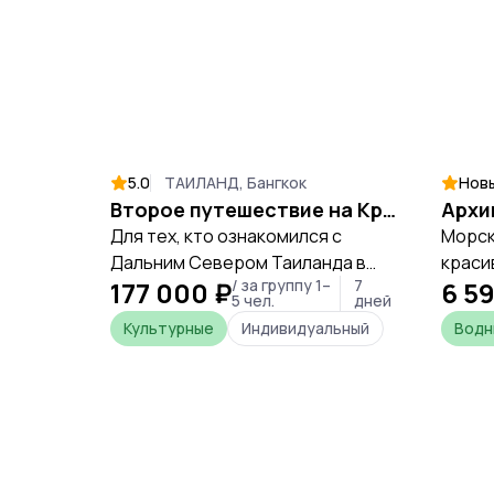
5.0
ТАИЛАНД, Бангкок
Нов
Второе путешествие на Крайний Север
Архи
Для тех, кто ознакомился с
Морск
Дальним Севером Таиланда в
краси
177 000 ₽
/ за группу 1–
7
6 59
рамках Первого тура, либо для
белос
5 чел.
дней
тех, кому просто нравится
вода,
Культурные
Индивидуальный
Водн
путешествовать по Таиланду в
рыбам
стороне от избитых
остро
туристических троп,
экску
предлагается этот маршрут по
развл
провинциям Уттарадит, Прэ, Нан,
мореп
Пхаяо, Мехонгсон и Лампун-