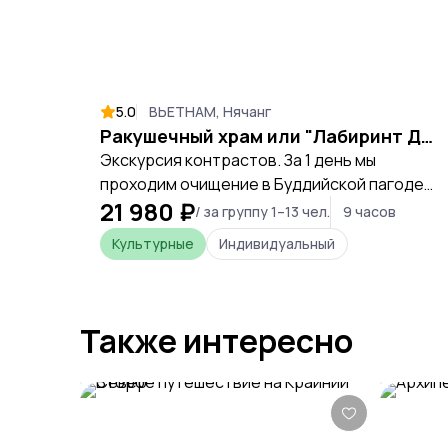
5.0
ВЬЕТНАМ, Нячанг
Ракушечный храм или "Лабиринт Дракона"
Экскурсия контрастов. За 1 день мы
проходим очищение в Буддийской пагоде
21 980 ₽
проходя "Лабиринт Дракона". Катаемся на
/ за группу 1–13 чел.
9 часов
джипе по Вьетнамским барханам (да да, во
Культурные
Индивидуальный
Вьетнаме такие же барханы как в пустыне).
И насладиться местным виноградом.
Также интересно