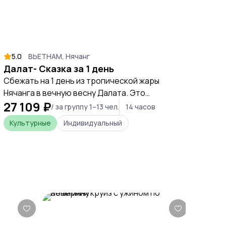
5.0
ВЬЕТНАМ, Нячанг
Далат- Сказка за 1 день
Сбежать на 1 день из тропической жары
Нячанга в вечную весну Далата. Это
27 109 ₽
путешествие-контраст: за 3 часа сменить
/ за группу 1–13 чел.
14 часов
+35 на +22, пальмы на сосны, море на
Культурные
Индивидуальный
горные водопады и клубничные фермы.
Идея тура — показать Вьетнам в
колониальном стиле и открыть все
исторические события прошлых лет. Так -
же перезагрузиться за день и увидеть
город, который французы называли
"Маленький Париж".