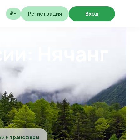
Регистрация
Вход
₽
сии: Нячанг
ки и трансферы