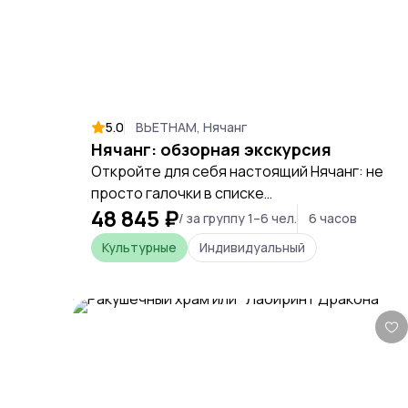
5.0
ВЬЕТНАМ, Нячанг
Нячанг: обзорная экскурсия
Откройте для себя настоящий Нячанг: не
просто галочки в списке
48 845 ₽
достопримечательностей, а живая
/ за группу 1–6 чел.
6 часов
история, культура и вкус Вьетнама с
Культурные
Индивидуальный
опытным гидом.