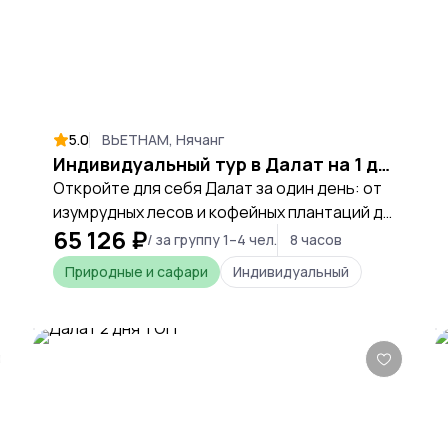
5.0
ВЬЕТНАМ, Нячанг
Индивидуальный тур в Далат на 1 день
Откройте для себя Далат за один день: от
изумрудных лесов и кофейных плантаций до
65 126 ₽
причудливой архитектуры и буддийских
/ за группу 1–4 чел.
8 часов
храмов — вы получите полноценное
Природные и сафари
Индивидуальный
погружение в атмосферу горного курорта с
русскоговорящим гидом.