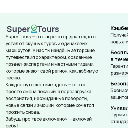
Лампанг.
Super
Tours
Кэшбе
SuperTours
Получай
SuperTours — это агрегатор для тех, кто
новых 
устал от скучных туров и одинаковых
маршрутов. У нас ты найдёшь авторские
Беспл
путешествия с характером, созданные
в тече
трэвел-экспертами и местными гидами,
Гаранти
которые знают свой регион, как любимую
размере
песню.
Безоп
Каждое путешествие здесь — это не
Брониру
просто смена локаций, а перезагрузка
защитой
восприятия, неожиданные повороты,
новые связи и эмоции, которые хочется
Уника
прожить снова.
Tуры и 
Забудь про «всё включено» — включай
стандар
себя!