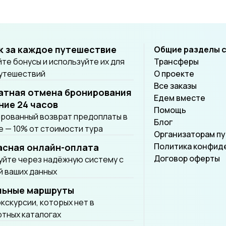
к за каждое путешествие
Общие разделы 
те бонусы и используйте их для
Трансферы
путешествий
О проекте
Все заказы
атная отмена бронирования
Едем вместе
ние 24 часов
Помощь
рованный возврат предоплаты в
Блог
 — 10% от стоимости тура
Организаторам п
Политика конфид
асная онлайн-оплата
Договор оферты
йте через надёжную систему с
 ваших данных
льные маршруты
экскурсии, которых нет в
тных каталогах