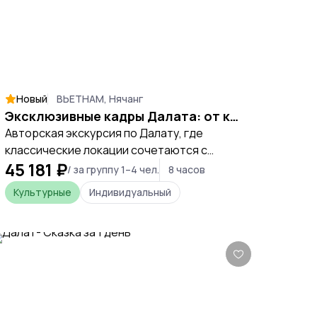
Новый
ВЬЕТНАМ, Нячанг
Эксклюзивные кадры Далата: от классики до диких троп
Авторская экскурсия по Далату, где
классические локации сочетаются с
45 181 ₽
атмосферными маршрутами и продуманной
/ за группу 1–4 чел.
8 часов
съёмкой. Хороший вариант, если хочется
Культурные
Индивидуальный
не просто посмотреть, а сохранить
поездку в деталях.