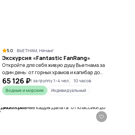
5.0
ВЬЕТНАМ, Нячанг
Экскурсия «Fantastic FanRang»
Откройте для себя живую душу Вьетнама за
один день: от горных храмов и капибар до
65 126 ₽
соляных полей и виноградников, чтобы
/ за группу 1–4 чел.
10 часов
прикоснуться к настоящим традициям и
Водные и морские
Индивидуальный
природе этой удивительной страны.