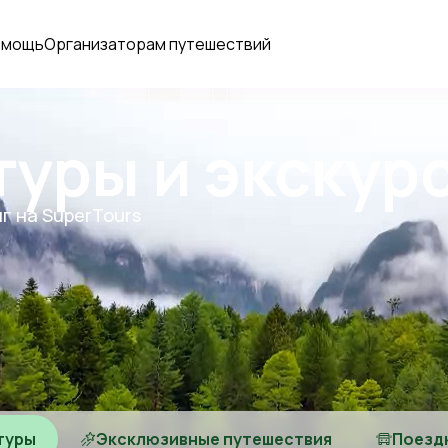
омощь
Организаторам путешествий
туры и экскур
г на SuperTours
туры
Эксклюзивные путешествия
Поезд