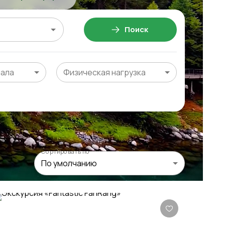
Поиск
чала
Физическая нагрузка
Сортировать по
По умолчанию