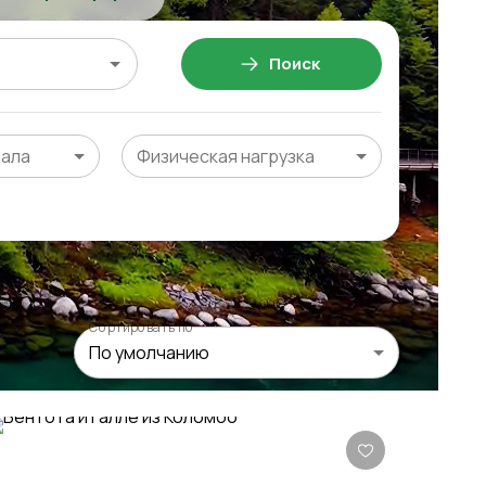
Поиск
чала
Физическая нагрузка
Сортировать по
По умолчанию