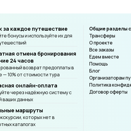
тво туров, избегая суеты и
чек в пользу эксклюзива и
творения. В общем же тур
льний Север приятно
к за каждое путешествие
Общие разделы 
щает исторические,
те бонусы и используйте их для
Трансферы
урные, природные и
путешествий
О проекте
ные
Все заказы
примечательности и
атная отмена бронирования
Едем вместе
риятия.
ние 24 часов
Помощь
рованный возврат предоплаты в
Блог
 — 10% от стоимости тура
Организаторам п
Политика конфид
асная онлайн-оплата
Договор оферты
йте через надёжную систему с
 ваших данных
льные маршруты
экскурсии, которых нет в
тных каталогах