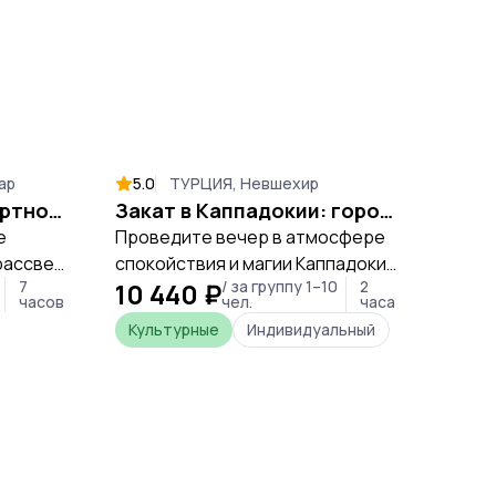
ар
5.0
ТУРЦИЯ, Невшехир
5.0
Вулкан Батур: комфортное восхождение на рассвете
Закат в Каппадокии: город-крепость Ортахисар и Красная долина
е
Проведите вечер в атмосфере
Погр
рассвет
спокойствия и магии Каппадокии,
истор
7
10 440 ₽
/ за группу 1–10
2
22 
мых
увидев, как древние скалы
откры
часов
чел.
часа
и, и
загораются в лучах заходящего
клас
Культурные
Индивидуальный
Кул
ми
солнца.
досто
тности.
места
больш