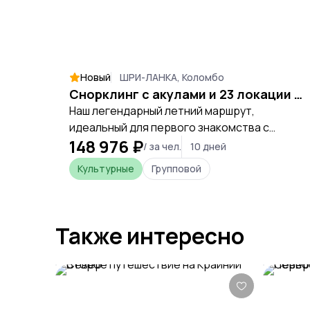
Новый
ШРИ-ЛАНКА, Коломбо
Снорклинг с акулами и 23 локации за 10 дней: максимум эмоций за 1 поездку
Наш легендарный летний маршрут,
идеальный для первого знакомства с
148 976 ₽
погружением в культуру, посещением всех
/ за чел.
10 дней
топовых локаций и комфортом. Мини-
Культурные
Групповой
группа! Шри-ланка это гораздо больше,
чем просто пляжи, поэтому мы отправимся
в незабываемое путешествие по самому
живописному маршруту и увидим 6 разных
Также интересно
провинций острова за 10 дней.