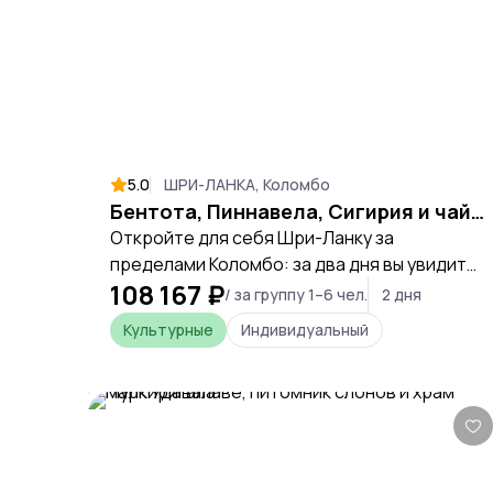
5.0
ШРИ-ЛАНКА, Коломбо
Бентота, Пиннавела, Сигирия и чай за 2 дня
Откройте для себя Шри-Ланку за
пределами Коломбо: за два дня вы увидите
108 167 ₽
дикую природу, древние скалы, чайные
/ за группу 1–6 чел.
2 дня
плантации и почувствуете настоящий
Культурные
Индивидуальный
колорит острова.