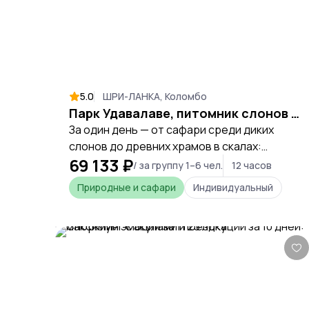
5.0
ШРИ-ЛАНКА, Коломбо
Парк Удавалаве, питомник слонов и храм Мулкиригала
За один день — от сафари среди диких
слонов до древних храмов в скалах:
69 133 ₽
откройте ту самую Шри-Ланку, которая
/ за группу 1–6 чел.
12 часов
удивляет контрастами и остается в сердце
Природные и сафари
Индивидуальный
навсегда.