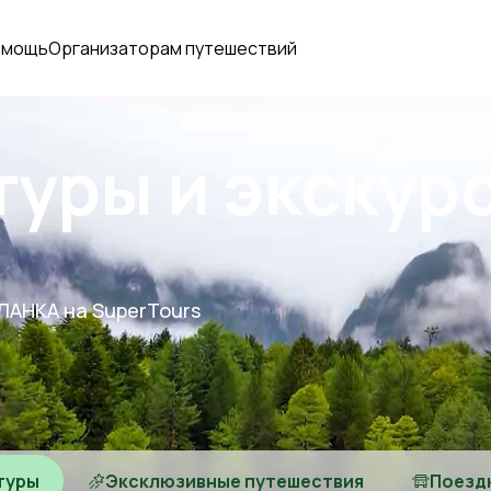
омощь
Организаторам путешествий
туры и экскур
ЛАНКА на SuperTours
туры
Эксклюзивные путешествия
Поезд