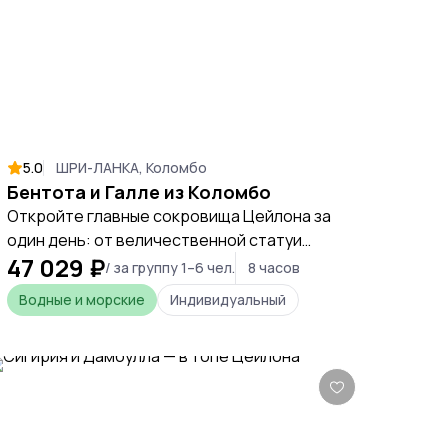
5.0
ШРИ-ЛАНКА, Коломбо
Бентота и Галле из Коломбо
Откройте главные сокровища Цейлона за
один день: от величественной статуи
47 029 ₽
Будды и сафари среди мангров до
/ за группу 1–6 чел.
8 часов
черепашьего питомника и древней
Водные и морские
Индивидуальный
крепости Галле. Это насыщенное
приключение, где каждый час дарит вам
новое незабываемое впечатление и
погружение в культуру и природу острова.