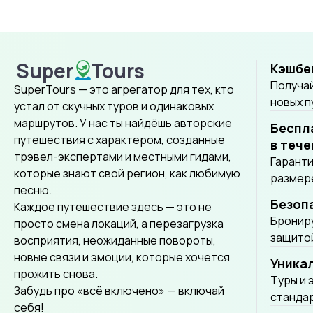
Лампанг.
качес
толку
умиро
на Да
Super
Tours
Кэшбе
совме
SuperTours
Получай
культ
SuperTours — это агрегатор для тех, кто
новых 
духов
устал от скучных туров и одинаковых
досто
маршрутов. У нас ты найдёшь авторские
Беспл
мероп
путешествия с характером, созданные
в тече
трэвел-экспертами и местными гидами,
Гаранти
которые знают свой регион, как любимую
размере
песню.
Безоп
Каждое путешествие здесь — это не
Брониру
просто смена локаций, а перезагрузка
защитой
восприятия, неожиданные повороты,
новые связи и эмоции, которые хочется
Уника
прожить снова.
Tуры и 
Забудь про «всё включено» — включай
стандар
себя!