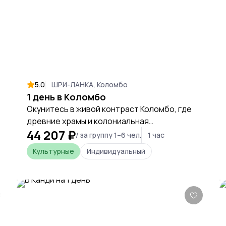
5.0
ШРИ-ЛАНКА, Коломбо
1 день в Коломбо
Окунитесь в живой контраст Коломбо, где
древние храмы и колониальная
44 207 ₽
архитектура соседствуют с небоскрёбами,
/ за группу 1–6 чел.
1 час
а шумный базар Петтах плавно сменяется
Культурные
Индивидуальный
тишиной парка у океана. За один час
комфортной экскурсии вы прочувствуете
пульс этого портового гиганта и получите
ключ к пониманию всей Шри-Ланки.