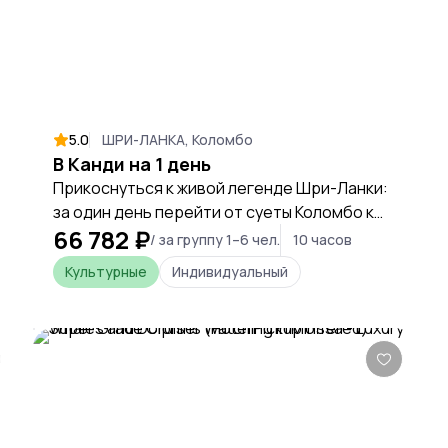
5.0
ШРИ-ЛАНКА, Коломбо
В Канди на 1 день
Прикоснуться к живой легенде Шри-Ланки:
за один день перейти от суеты Коломбо к
66 782 ₽
духовной тишине храма Зуба Будды и
/ за группу 1–6 чел.
10 часов
насладиться ярким колоритом древней
Культурные
Индивидуальный
столицы сингальских владык.