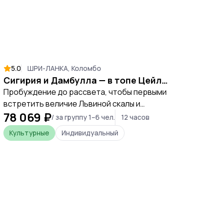
5.0
ШРИ-ЛАНКА, Коломбо
Сигирия и Дамбулла — в топе Цейлона
Пробуждение до рассвета, чтобы первыми
встретить величие Львиной скалы и
78 069 ₽
прикоснуться к золотым тайнам древнего
/ за группу 1–6 чел.
12 часов
храма. За один день вы проживете историю
Культурные
Индивидуальный
Цейлона, пройдете по стопам королей и
получите опыт, который меняет
восприятие путешествий.