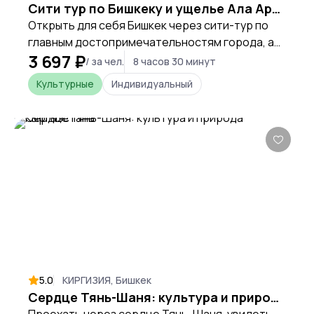
Сити тур по Бишкеку и ущелье Ала Арча
Открыть для себя Бишкек через сити-тур по
главным достопримечательностям города, а
3 697 ₽
затем отправиться в самое знаменитое
/ за чел.
8 часов 30 минут
ущелье Кыргызстана — Ала-Арча, чтобы
Культурные
Индивидуальный
увидеть величественные горы Тянь-Шаня и
почувствовать красоту природы страны.
5.0
КИРГИЗИЯ, Бишкек
Сердце Тянь-Шаня: культура и природа Кыргызстана