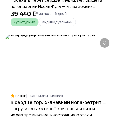
Проехать через сердце Тянь-Шаня, увидеть
легендарный Иссык-Куль — «глаз Земли»,
39 440 ₽
пожить в юртах у озера Сон-Куль, пройтись по
/ за чел.
6 дней
каньонам и ущельям, познакомиться с жизнью
Культурные
Индивидуальный
кочевников и почувствовать настоящий
Кыргызстан вдали от обычного туризма.
Новый
КИРГИЗИЯ, Бишкек
В сердце гор: 5-дневный йога-ретрит для перезагрузки в Кыргызстане
Погрузитесь в атмосферу кочевой жизни
через проживание в настоящих юртах и