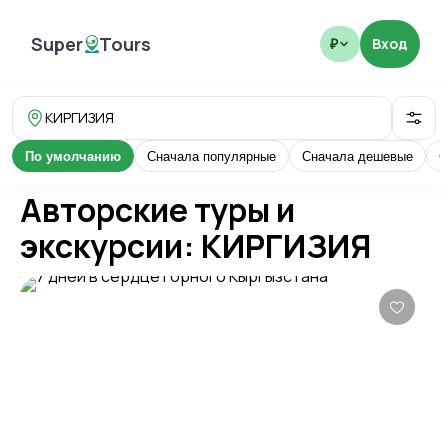
Super
Tours
Вход
₽
SuperTours
КИРГИЗИЯ
По умолчанию
Сначала популярные
Сначала дешевые
С
Авторские туры и
экскурсии: КИРГИЗИЯ