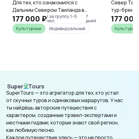
Для тех, кто ознакомился с
Север Таил
Дальним Севером Таиланда в
тур-бренда
177 000 ₽
/ за группу 1–5
7
177 000
рамках Первого тура, либо для тех,
"Чёрный до
чел.
дней
кому просто нравится
треугольни
Культурные
Индивидуальный
Культурны
путешествовать по Таиланду в
востребова
стороне от избитых туристических
туристов, 
троп, предлагается этот маршрут
недельные 
по провинциям Уттарадит, Прэ,
этом попул
Нан, Пхаяо, Мехонгсон и Лампун-
уделяется 
Лампанг.
заметно по
избегая суе
эксклюзива
Super
Tours
SuperTours
общем же т
SuperTours — это агрегатор для тех, кто устал
приятно со
от скучных туров и одинаковых маршрутов. У нас
культурные
ты найдёшь авторские путешествия с
достоприм
характером, созданные трэвел-экспертами и
мероприят
местными гидами, которые знают свой регион,
как любимую песню.
Каждое путешествие здесь — это не просто