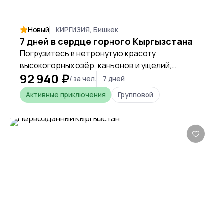
Новый
КИРГИЗИЯ, Бишкек
7 дней в сердце горного Кыргызстана
Погрузитесь в нетронутую красоту
высокогорных озёр, каньонов и ущелий,
92 940 ₽
прикоснитесь к кочевой культуре и
/ за чел.
7 дней
почувствуйте дух свободы в сердце Тянь-
Активные приключения
Групповой
Шаня.