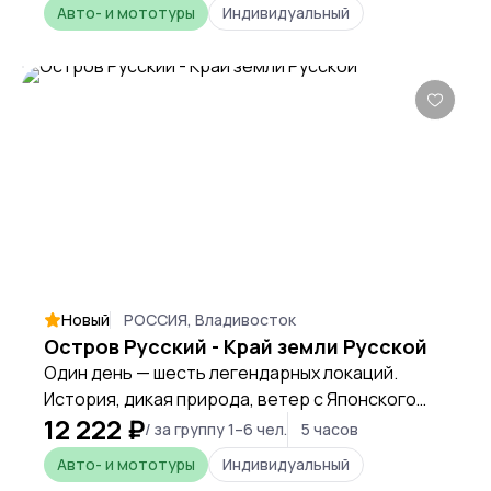
Авто- и мототуры
Индивидуальный
Новый
РОССИЯ, Владивосток
Остров Русский - Край земли Русской
Один день — шесть легендарных локаций.
История, дикая природа, ветер с Японского
12 222 ₽
моря и пианино на скале.
/ за группу 1–6 чел.
5 часов
Авто- и мототуры
Индивидуальный