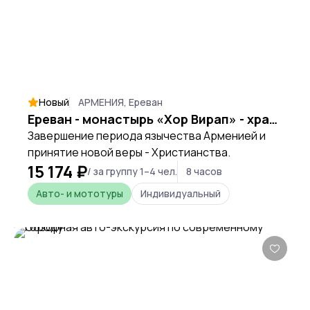
Новый
АРМЕНИЯ, Ереван
Ереван - монастырь «Хор Вирап» - храм «Гарни» - монастырь «Гегард» - Ереван
Завершение периода язычества Арменией и
принятие новой веры - Христианства.
15 174 ₽
/ за группу 1–4 чел.
8 часов
Авто- и мототуры
Индивидуальный