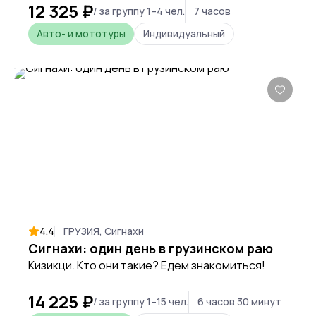
12 325 ₽
выхода, только красивые пейзажи и
/ за группу 1–4 чел.
7 часов
стеклянные мосты
Авто- и мототуры
Индивидуальный
4.4
ГРУЗИЯ, Сигнахи
Сигнахи: один день в грузинском раю
Кизикци. Кто они такие? Едем знакомиться!
14 225 ₽
/ за группу 1–15 чел.
6 часов 30 минут