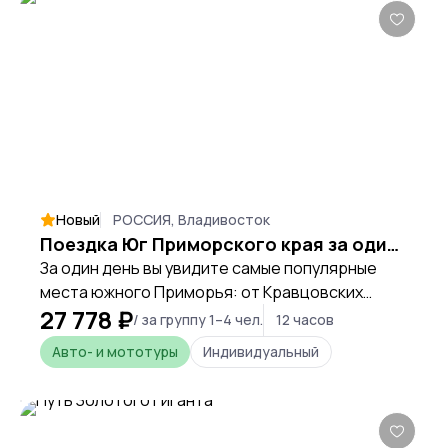
Новый
РОССИЯ, Владивосток
Поездка Юг Приморского края за один день
За один день вы увидите самые популярные
места южного Приморья: от Кравцовских
27 778 ₽
водопадов до приморской Исландии.
/ за группу 1–4 чел.
12 часов
Авто- и мототуры
Индивидуальный