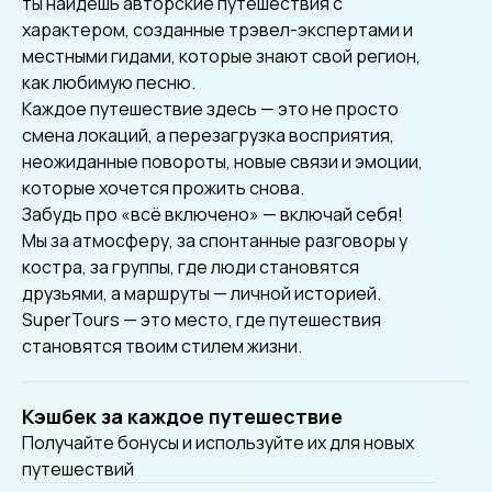
ты найдёшь авторские путешествия с
характером, созданные трэвел-экспертами и
местными гидами, которые знают свой регион,
как любимую песню.
Каждое путешествие здесь — это не просто
смена локаций, а перезагрузка восприятия,
неожиданные повороты, новые связи и эмоции,
которые хочется прожить снова.
Забудь про «всё включено» — включай себя!
Мы за атмосферу, за спонтанные разговоры у
костра, за группы, где люди становятся
друзьями, а маршруты — личной историей.
SuperTours — это место, где путешествия
становятся твоим стилем жизни.
Кэшбек за каждое путешествие
Получайте бонусы и используйте их для новых
путешествий