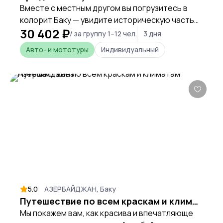
Вместе с местным другом вы погрузитесь в
колорит Баку — увидите историческую часть
30 402 ₽
столицы Азербайджана, рассмотрите
/ за группу 1–12 чел.
3 дня
современные мировые шедевры архитектуры,
Авто- и мототуры
Индивидуальный
а также откроете для себя природные чудеса
страны и её древние исторические места,
хранящие атмосферу Великого Шёлкового
пути.
5.0
АЗЕРБАЙДЖАН, Баку
Путешествие по всем краскам и климатам Азербайджана
Мы покажем вам, как красива и впечатляюще