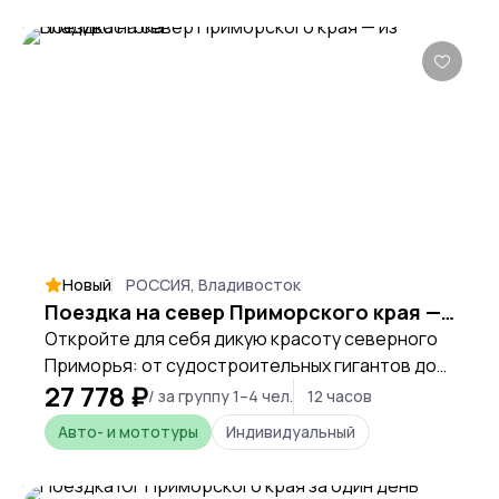
Новый
РОССИЯ, Владивосток
Поездка на север Приморского края — из Владивостока
Откройте для себя дикую красоту северного
Приморья: от судостроительных гигантов до
27 778 ₽
лазурных бухт, которые местные называют
/ за группу 1–4 чел.
12 часов
Мальдивами.
Авто- и мототуры
Индивидуальный