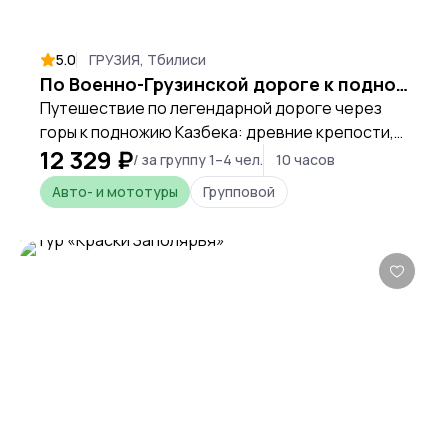
5.0
ГРУЗИЯ, Тбилиси
По Военно-Грузинской дороге к подножью горы Казбек
Путешествие по легендарной дороге через
горы к подножию Казбека: древние крепости,
12 329 ₽
живописные ущелья и величие Кавказа.
/ за группу 1–4 чел.
10 часов
Авто- и мототуры
Групповой