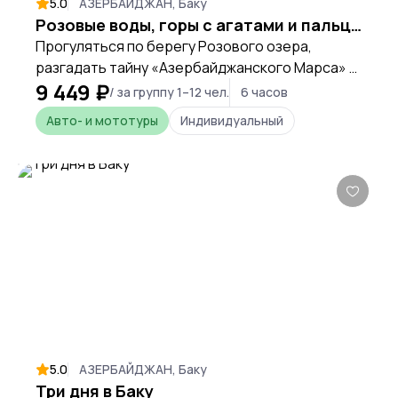
5.0
АЗЕРБАЙДЖАН, Баку
Розовые воды, горы с агатами и пальцами, вкус деликатес Каспия
Прогуляться по берегу Розового озера,
разгадать тайну «Азербайджанского Марса» и
9 449 ₽
подняться на гору Бешбармаг — за один день
/ за группу 1–12 чел.
6 часов
вы увидите самые невероятные природные
Авто- и мототуры
Индивидуальный
феномены Азербайджана.
5.0
АЗЕРБАЙДЖАН, Баку
Три дня в Баку