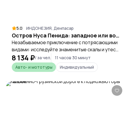
5.0
ИНДОНЕЗИЯ, Денпасар
Остров Нуса Пенида: западное или восточное побережье
Незабываемое приключение с потрясающими
видами: исследуйте знаменитые скалы и утесы,
8 134 ₽
насладитесь бирюзовой водой Индийского
/ за чел.
11 часов 30 минут
океана и окунитесь в местную атмосферу.
Авто- и мототуры
Индивидуальный