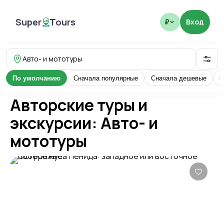
Super
Tours
Вход
₽
SuperTours
Авто- и мототуры
По умолчанию
Сначала популярные
Сначала дешевые
С
Авторские туры и
экскурсии: Авто- и
мототуры