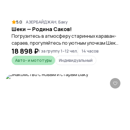
5.0
АЗЕРБАЙДЖАН, Баку
Шеки — Родина Саков!
Погрузитесь в атмосферу старинных караван-
сараев, прогуляйтесь по уютным улочкам Шеки
18 898 ₽
и откройте для себя жемчужину Кавказа —
/ за группу 1–12 чел.
14 часов
дворец Шекинских ханов.
Авто- и мототуры
Индивидуальный