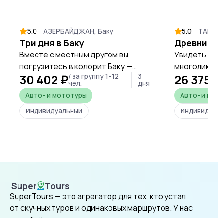
5.0
АЗЕРБАЙДЖАН, Баку
5.0
ТАИЛА
Три дня в Баку
Вместе с местным другом вы
Увидеть го
погрузитесь в колорит Баку —
многоликос
30 402 ₽
/ за группу 1–12
3
26 375 
увидите историческую часть
традиционн
чел.
дня
столицы Азербайджана,
один день.
Авто- и мототуры
Авто- и м
рассмотрите современные
Индивидуальный
Индивидуа
мировые шедевры архитектуры, а
также откроете для себя
природные чудеса страны и её
древние исторические места,
хранящие атмосферу Великого
Шёлкового пути.
Super
Tours
SuperTours
SuperTours — это агрегатор для тех, кто устал
от скучных туров и одинаковых маршрутов. У нас