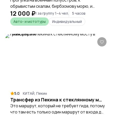
Прогулка на военный полуостров, к
обрывистым скалам, бирбзомову морю, и
12 000 ₽
старому маяку.
/ за группу 1–4 чел.
5 часов
Авто- и мототуры
Индивидуальный
5.0
КИТАЙ, Пекин
Трансфер из Пекина к стеклянному мосту в Тяньюньшане
Это маршрут, который не требует гида, потому
что там есть только один маршрут от входа до