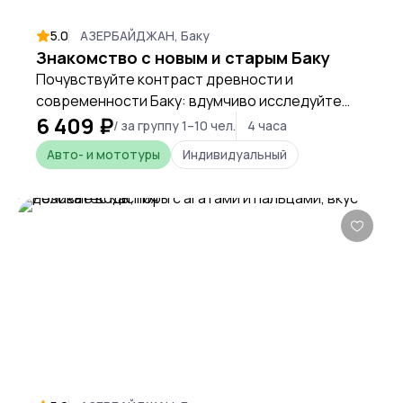
5.0
АЗЕРБАЙДЖАН, Баку
Знакомство с новым и старым Баку
Почувствуйте контраст древности и
современности Баку: вдумчиво исследуйте
6 409 ₽
лабиринты Старого города и влейтесь в ритм
/ за группу 1–10 чел.
4 часа
динамичной столицы на комфортабельном
Авто- и мототуры
Индивидуальный
автомобиле.