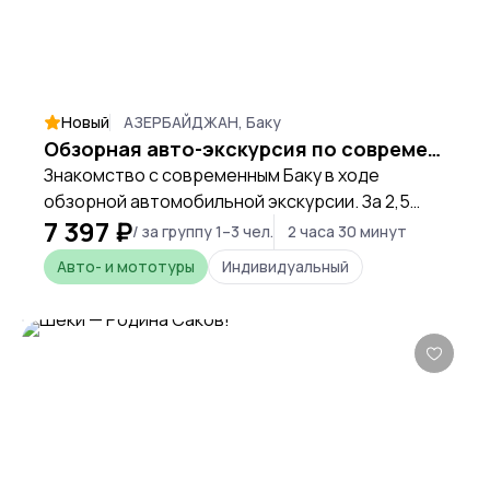
Новый
АЗЕРБАЙДЖАН, Баку
Обзорная авто-экскурсия по современному городу
Знакомство с современным Баку в ходе
обзорной автомобильной экскурсии. За 2,5
7 397 ₽
часа гости узнают все, что нужно знать на
/ за группу 1–3 чел.
2 часа 30 минут
первой экскурсии о городе пребывания;
Авто- и мототуры
Индивидуальный