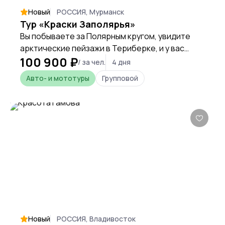
Новый
РОССИЯ, Мурманск
Тур «Краски Заполярья»
Вы побываете за Полярным кругом, увидите
арктические пейзажи в Териберке, и у вас
100 900 ₽
будет целых 2 выезда на охоту за северным
/ за чел.
4 дня
сиянием!
Авто- и мототуры
Групповой
Новый
РОССИЯ, Владивосток