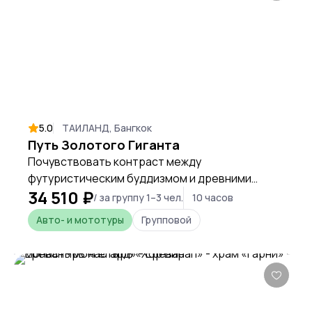
5.0
ТАИЛАНД, Бангкок
Путь Золотого Гиганта
Почувствовать контраст между
футуристическим буддизмом и древними
34 510 ₽
аскетическими практиками, прикоснуться к
/ за группу 1–3 чел.
10 часов
королевской святыне и увидеть 92-метрового
Авто- и мототуры
Групповой
Будду.