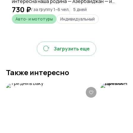
интересна наша родина — Азербайджан — и
730 ₽
постараемся сделать всё, чтобы вы в неё
/ за группу 1–6 чел.
5 дней
влюбились.
Авто- и мототуры
Индивидуальный
Загрузить еще
Также интересно