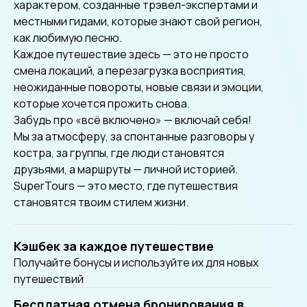
характером, созданные трэвел-экспертами и
местными гидами, которые знают свой регион,
как любимую песню.
Каждое путешествие здесь — это не просто
смена локаций, а перезагрузка восприятия,
неожиданные повороты, новые связи и эмоции,
которые хочется прожить снова.
Забудь про «всё включено» — включай себя!
Мы за атмосферу, за спонтанные разговоры у
костра, за группы, где люди становятся
друзьями, а маршруты — личной историей.
SuperTours — это место, где путешествия
становятся твоим стилем жизни.
Кэшбек за каждое путешествие
Получайте бонусы и используйте их для новых
путешествий
Бесплатная отмена бронирования в