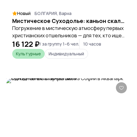
Новый
БОЛГАРИЯ, Варна
Мистическое Суходолье: каньон скальных монастырей
Погружение в мистическую атмосферу первых
христианских отшельников — для тех, кто ищет
16 122 ₽
не «галочку», а подлинное приключение.
/ за группу 1–6 чел.
10 часов
Культурные
Индивидуальный