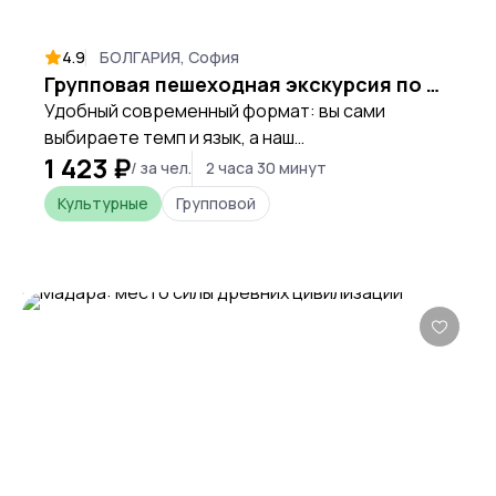
4.9
БОЛГАРИЯ, София
Групповая пешеходная экскурсия по Софии с гидом и аудиогидом
Удобный современный формат: вы сами
выбираете темп и язык, а наш
1 423 ₽
сопровождающий гид помогает с
/ за чел.
2 часа 30 минут
организацией.
Культурные
Групповой