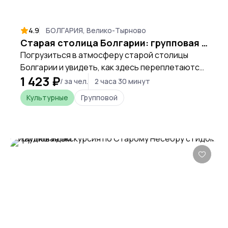
4.9
БОЛГАРИЯ, Велико-Тырново
Старая столица Болгарии: групповая экскурсия по Велико Тырново с посещением крепости Царевец
Погрузиться в атмосферу старой столицы
Болгарии и увидеть, как здесь переплетаются
1 423 ₽
царская история, средневековые крепости и
/ за чел.
2 часа 30 минут
жизнь современного города. Эта прогулка
Культурные
Групповой
поможет почувствовать дух Велико-Тырново,
открыть для себя его самые знаковые места и
понять, почему именно отсюда начиналась
история Второго Болгарского царства.