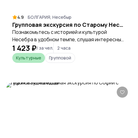
4.9
БОЛГАРИЯ, Несебыр
Групповая экскурсия по Старому Несебру с гидом и аудиогидом
Познакомьтесь с историей и культурой
Несебра в удобном темпе, слушая интересные
1 423 ₽
записи на аудиогиде на родном языке
/ за чел.
2 часа
Культурные
Групповой