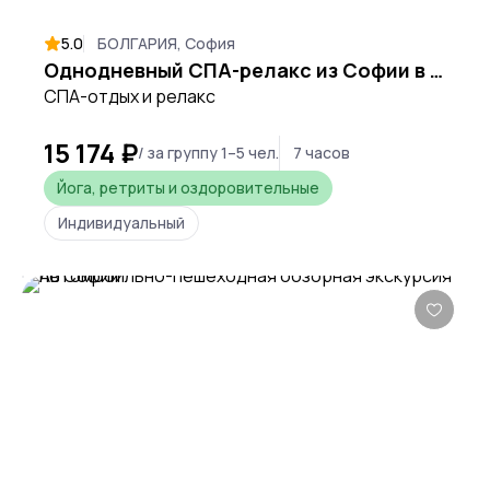
5.0
БОЛГАРИЯ, София
Однодневный СПА-релакс из Софии в Аквапарк «Котвата» в Сапарева Бане
СПА-отдых и релакс
15 174 ₽
/ за группу 1–5 чел.
7 часов
Йога, ретриты и оздоровительные
Индивидуальный