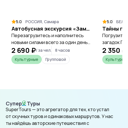
5.0
РОССИЯ, Самара
5.0
БЕЛАР
Автобусная экскурсия «Замок Гарибальди»
Перезагрузитесь и наполнитесь
Погрузитес
новыми силами всего за один день,
загадок Гр
2 690 ₽
2 350 ₽
открывая уникальные места
магии и те
/ за чел.
8 часов
Самарской области.
представле
Культурные
Групповой
Культурны
Супер
Туры
SuperTours
SuperTours — это агрегатор для тех, кто устал
от скучных туров и одинаковых маршрутов. У нас
ты найдёшь авторские путешествия с