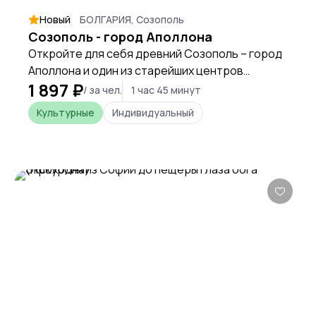
Новый
БОЛГАРИЯ, Созополь
Созополь - город Аполлона
Откройте для себя древний Созополь – город
Аполлона и один из старейших центров
1 897 ₽
христианства на Балканах. Во время прогулки
/ за чел.
1 час 45 минут
по его узким улочкам мы увидим руины
Культурные
Индивидуальный
средневековых храмов, архитектуру
болгарского Возрождения и завораживающие
морские пейзажи, окунувшись в атмосферу
живого города с богатой историей.