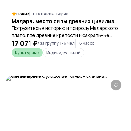
Новый
БОЛГАРИЯ, Варна
Мадара: место силы древних цивилизаций
Погрузитесь в историю и природу Мадарского
плато, где древние крепости и сакральные
17 071 ₽
пещеры хранят тайны тысячелетий.
/ за группу 1–6 чел.
6 часов
Культурные
Индивидуальный