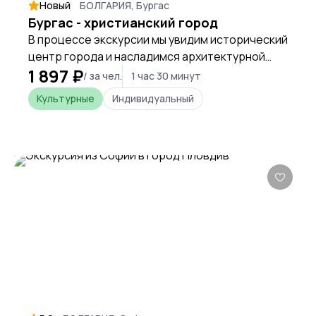
Новый
БОЛГАРИЯ, Бургас
Бургас - христианский город
В процессе экскурсии мы увидим исторический
центр города и насладимся архитектурной
1 897 ₽
эстетикой православных церквей, а также
/ за чел.
1 час 30 минут
апостольского храма и католического
Культурные
Индивидуальный
костела.