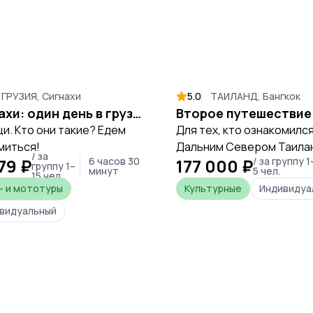
ГРУЗИЯ, Сигнахи
5.0
ТАИЛАНД, Бангкок
Сигнахи: один день в грузинском раю
ци. Кто они такие? Едем
Для тех, кто ознакомился
миться!
Дальним Севером Таила
/ за
79 ₽
6 часов 30
177 000 ₽
/ за группу 1
рамках Первого тура, ли
группу 1–
минут
5 чел.
15 чел.
тех, кому просто нравит
- и мототуры
Культурные
Индивидуа
путешествовать по Таил
видуальный
стороне от избитых
туристических троп,
предлагается этот марш
провинциям Уттарадит, П
Пхаяо, Мехонгсон и Ламп
Лампанг.