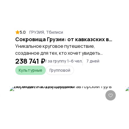
5.0
ГРУЗИЯ, Тбилиси
Сокровища Грузии: от кавказских вершин до пещерных городов
Уникальное круговое путешествие,
созданное для тех, кто хочет увидеть
238 741 ₽
настоящую Грузию за одну неделю. Вы
/ за группу 1–6 чел.
7 дней
подниметесь к подножию величественного
Культурные
Групповой
Казбека, продегустируете редкие вина на
семейной винодельне, спуститесь в
подсвеченные лазерами пещеры и
пройдете по потайным лабиринтам
скальных городов. Этот тур объединяет
главные исторические святыни, дикую
кавказскую природу и легендарное
грузинское гостеприимство.