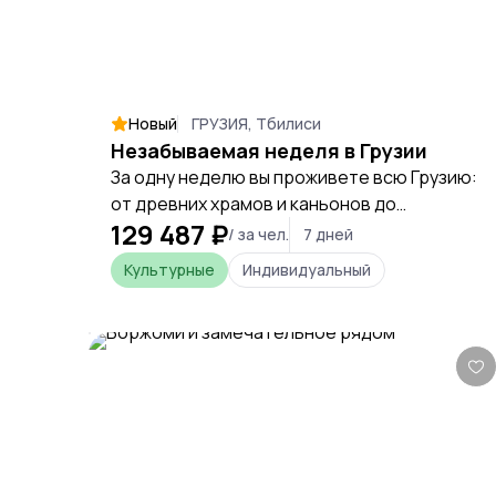
Новый
ГРУЗИЯ, Тбилиси
Незабываемая неделя в Грузии
За одну неделю вы проживете всю Грузию:
от древних храмов и каньонов до
129 487 ₽
дегустации вина и прогулок по морскому
/ за чел.
7 дней
побережью. Это путешествие, где каждый
Культурные
Индивидуальный
день раскрывает новый слой многовековой
культуры, вкусов и традиций, оставляя в
сердце тепло настоящего грузинского
гостеприимства