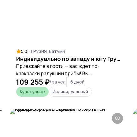
5.0
ГРУЗИЯ, Батуми
Индивидуально по западу и югу Грузии: Батуми, Боржоми, Кутаиси
Приезжайте в гости — вас ждёт по-
кавказски радушный приём! Вы
109 255 ₽
проникнетесь неспешным ритмом Батуми,
/ за чел.
6 дней
посетите пропитанные молитвами
Культурные
Индивидуальный
монастыри Кутаиси, попробуете шипучую
воду Боржоми.