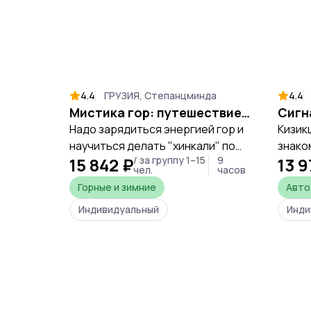
4.4
ГРУЗИЯ, Степанцминда
4.4
Мистика гор: путешествие к подножию Казбека
Надо зарядиться энергией гор и
Кизик
научиться делать "хинкали" по
знако
15 842 ₽
/ за группу 1–15
9
13 9
классическому методу.
чел.
часов
Горные и зимние
Авто
Индивидуальный
Инди