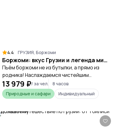
4.4
ГРУЗИЯ, Боржоми
Боржоми: вкус Грузии и легенда минеральных источников
Пьём боржоми не из бутылки, а прямо из
родника! Наслаждаемся чистейшим
13 979 ₽
воздухом, под пением птиц, во всемирно
/ за чел.
8 часов
известном историческом парке.
Природные и сафари
Индивидуальный