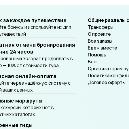
к за каждое путешествие
Общие разделы 
те бонусы и используйте их для
Трансферы
путешествий
О проекте
Все заказы
атная отмена бронирования
Едем вместе
ние 24 часов
Помощь
рованный возврат предоплаты в
Блог
 — 10% от стоимости тура
Организаторам п
Политика конфид
асная онлайн-оплата
Договор оферты
йте через надёжную систему с
 ваших данных
льные маршруты
экскурсии, которых нет в
тных каталогах
ренные гиды