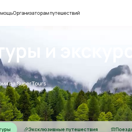
омощь
Организаторам путешествий
туры и экскур
оми на SuperTours
туры
Эксклюзивные путешествия
Поезд