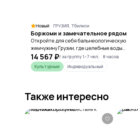
Новый
ГРУЗИЯ, Тбилиси
Боржоми и замечательное рядом
Откройте для себя бальнеологическую
жемчужину Грузии, где целебные воды
14 567 ₽
соседствуют с первозданной природой
/ за группу 1–7 чел.
8 часов
крупнейшего в Европе национального
Культурные
Индивидуальный
парка и древней духовной тишиной
монастыря.
Также интересно