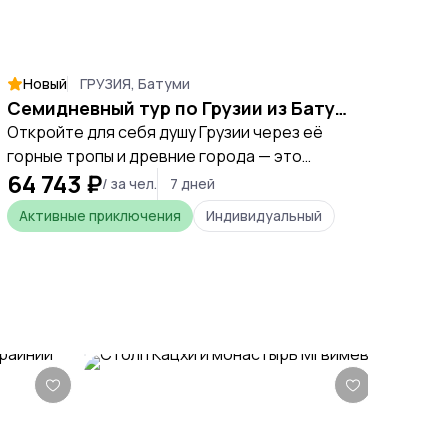
Новый
ГРУЗИЯ, Батуми
Семидневный тур по Грузии из Батуми: Кутаиси, Кахетия, Боржоми, Тбилиси, Ахалцихе
Откройте для себя душу Грузии через её
горные тропы и древние города — это
64 743 ₽
путешествие для тех, кто ищет не просто
/ за чел.
7 дней
отдых, а настоящее приключение,
Активные приключения
Индивидуальный
наполненное энергией природы и
культурными открытиями.