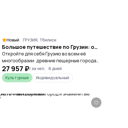
Новый
ГРУЗИЯ, Тбилиси
Большое путешествие по Грузии: от Тбилиси до Кахетии
Откройте для себя Грузию во всем её
многообразии: древние пещерные города,
27 957 ₽
величественные монастыри, каньоны и
/ за чел.
6 дней
виноградники. Это путешествие —
Культурные
Индивидуальный
погружение в историю, культуру и
гастрономию страны.