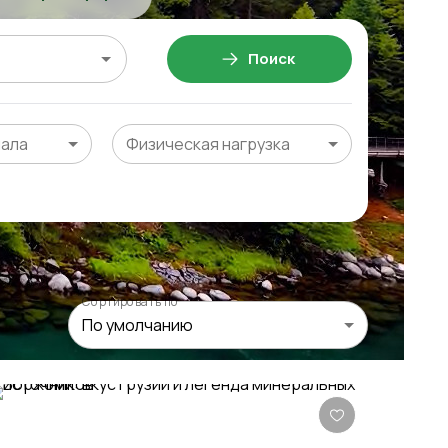
Поиск
чала
Физическая нагрузка
Сортировать по
По умолчанию