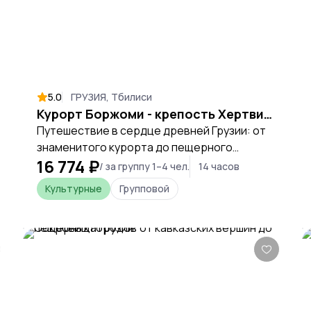
5.0
ГРУЗИЯ, Тбилиси
Курорт Боржоми - крепость Хертвиси - пещерный город Вардзия
Путешествие в сердце древней Грузии: от
знаменитого курорта до пещерного
16 774 ₽
города, высеченного в скале.
/ за группу 1–4 чел.
14 часов
Культурные
Групповой