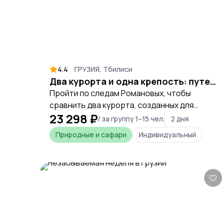
4.4
ГРУЗИЯ, Тбилиси
Два курорта и одна крепость: путешествие по жемчужинам Грузии
Пройти по следам Романовых, чтобы
сравнить два курорта, созданных для
23 298 ₽
отдыха императорской семьи, и ощутить
/ за группу 1–15 чел.
2 дня
контраст между лечебным покоем
Природные и сафари
Индивидуальный
Боржоми и суровой силой крепости Рабат.
Это путешествие — шанс прикоснуться к
истории и вдохнуть чистейший воздух
грузинских ущелий, приближаясь к природе
и удаляясь от трона.