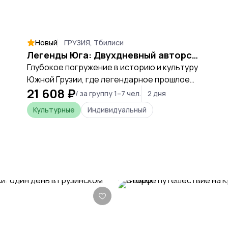
Новый
ГРУЗИЯ, Тбилиси
Легенды Юга: Двухдневный авторский тур в Боржоми, Рабат и Вардзию
Глубокое погружение в историю и культуру
Южной Грузии, где легендарное прошлое
21 608 ₽
встречается с первозданной природой.
/ за группу 1–7 чел.
2 дня
Культурные
Индивидуальный