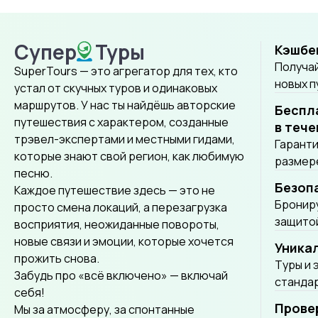
Супер
Туры
Кэшбе
SuperTours
Получай
SuperTours — это агрегатор для тех, кто
новых 
устал от скучных туров и одинаковых
маршрутов. У нас ты найдёшь авторские
Беспл
путешествия с характером, созданные
в тече
трэвел-экспертами и местными гидами,
Гаранти
которые знают свой регион, как любимую
размере
песню.
Безоп
Каждое путешествие здесь — это не
Брониру
просто смена локаций, а перезагрузка
защитой
восприятия, неожиданные повороты,
новые связи и эмоции, которые хочется
Уника
прожить снова.
Tуры и 
Забудь про «всё включено» — включай
стандар
себя!
Прове
Мы за атмосферу, за спонтанные