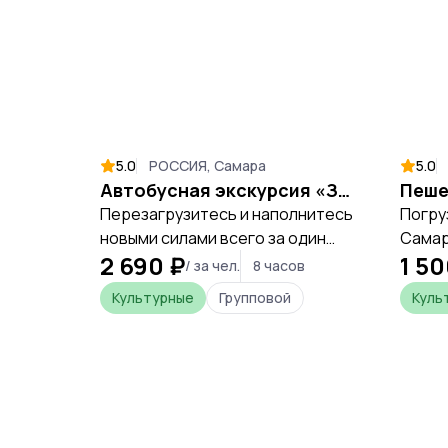
5.0
РОССИЯ, Самара
5.0
Автобусная экскурсия «Замок Гарибальди»
Перезагрузитесь и наполнитесь
Погру
новыми силами всего за один
Самар
2 690 ₽
1 50
день, открывая уникальные
первы
/ за чел.
8 часов
места Самарской области.
Стали
Культурные
Групповой
Куль