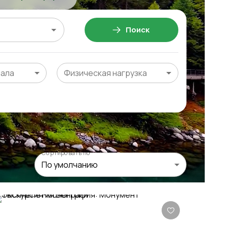
Поиск
чала
Физическая нагрузка
Сортировать по
По умолчанию