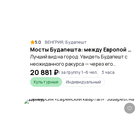
экскурсии. Лучшее время для экскурсии –
весна или осень, когда зелень не
закрывает фасады.
5.0
ВЕНГРИЯ, Будапешт
Мосты Будапешта: между Европой и Азией
Лучший вид на город. Увидеть Будапешт с
неожиданного ракурса — через его
20 881 ₽
величественные мосты, каждый из которых
/ за группу 1–6 чел.
3 часа
хранит свою историю.
Культурные
Индивидуальный