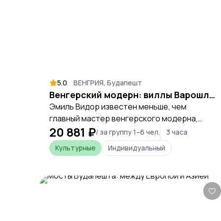
5.0
ВЕНГРИЯ, Будапешт
Венгерский модерн: виллы Варошлигетской аллеи
Эмиль Видор известен меньше, чем
главный мастер венгерского модерна,
20 881 ₽
Эдён Лехнер, но в отличие от работ
/ за группу 1–6 чел.
3 часа
Лехнера, разбросанных по всему городу,
Культурные
Индивидуальный
виллы, построенные Видором, можно
рассмотреть за одну прогулку. За каждой –
история, поскольку строились они для
людей, во многом определивших облик
Будапешта belle époque. Еврейская
буржуазия Венгрии – такова главная тема