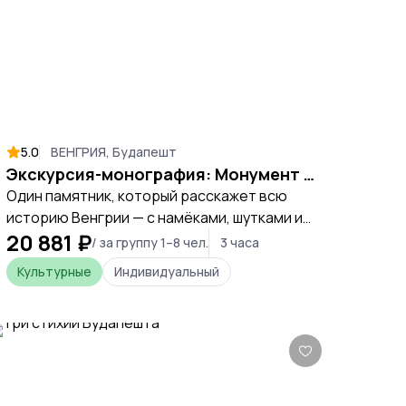
5.0
ВЕНГРИЯ, Будапешт
Экскурсия-монография: Монумент Тысячелетия Венгрии
Один памятник, который расскажет всю
историю Венгрии — с намёками, шутками и
20 881 ₽
скрытыми посланиями.
/ за группу 1–8 чел.
3 часа
Культурные
Индивидуальный