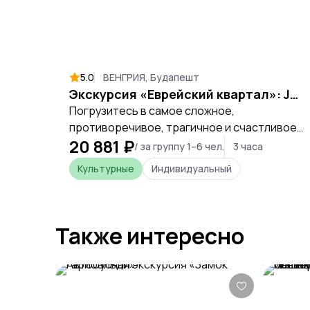
5.0
ВЕНГРИЯ, Будапешт
Экскурсия «Еврейский квартал»: Judapest на Дунае
Погрузитесь в самое сложное,
противоречивое, трагичное и счастливое
20 881 ₽
пространство Будапешта, где история и
/ за группу 1–6 чел.
3 часа
современность переплетаются в каждом
Культурные
Индивидуальный
уголке.
Также интересно