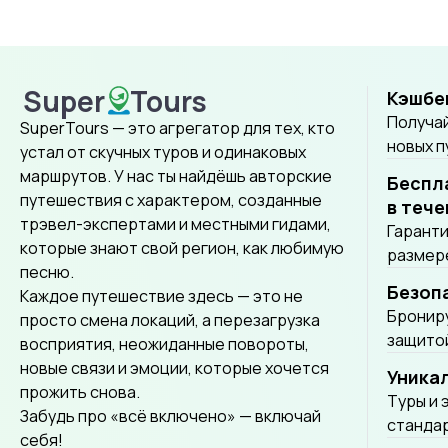
Super
Tours
Кэшбе
SuperTours
Получай
SuperTours — это агрегатор для тех, кто
новых 
устал от скучных туров и одинаковых
маршрутов. У нас ты найдёшь авторские
Беспл
путешествия с характером, созданные
в тече
трэвел-экспертами и местными гидами,
Гаранти
которые знают свой регион, как любимую
размере
песню.
Безоп
Каждое путешествие здесь — это не
Брониру
просто смена локаций, а перезагрузка
защитой
восприятия, неожиданные повороты,
новые связи и эмоции, которые хочется
Уника
прожить снова.
Tуры и 
Забудь про «всё включено» — включай
стандар
себя!