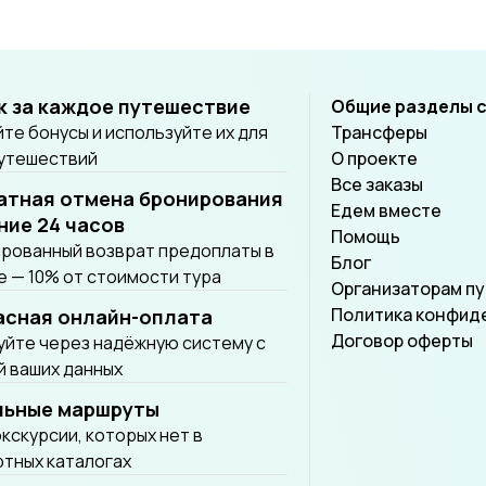
к за каждое путешествие
Общие разделы 
те бонусы и используйте их для
Трансферы
путешествий
О проекте
Все заказы
атная отмена бронирования
Едем вместе
ние 24 часов
Помощь
рованный возврат предоплаты в
Блог
 — 10% от стоимости тура
Организаторам п
Политика конфид
асная онлайн-оплата
Договор оферты
йте через надёжную систему с
 ваших данных
льные маршруты
экскурсии, которых нет в
тных каталогах