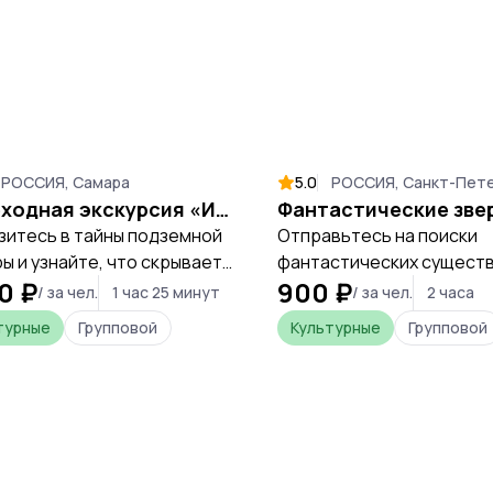
РОССИЯ, Самара
5.0
РОССИЯ, Санкт-Пет
Пешеходная экскурсия «Интересная Самара» с посещением бункера Сталина с оплатой на месте
зитесь в тайны подземной
Отправьтесь на поиски
ы и узнайте, что скрывает
фантастических существ
0 ₽
900 ₽
й рассекреченный бункер
застывших на фасадах с
/ за чел.
1 час 25 минут
/ за чел.
2 часа
на.
доходных домов, чтобы
турные
Групповой
Культурные
Групповой
расшифровать тайные п
архитекторов и погрузит
атмосферу петербургск
модерна.