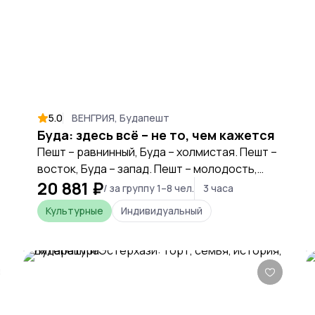
5.0
ВЕНГРИЯ, Будапешт
Буда: здесь всё – не то, чем кажется
Пешт – равнинный, Буда – холмистая. Пешт –
восток, Буда – запад. Пешт – молодость,
20 881 ₽
Буда – история. Историй у Будайской
/ за группу 1–8 чел.
3 часа
крепости много, но рассказывает она их
Культурные
Индивидуальный
так, будто хочет всех запутать. Здание
времён Австро-Венгрии оказывается
построенным вчера, а готический собор –
наоборот, во времена Австро-Венгрии.