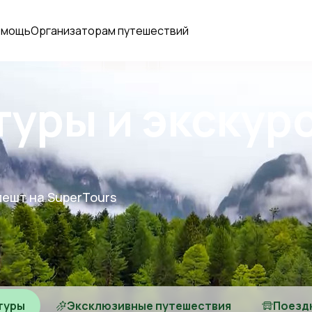
омощь
Организаторам путешествий
туры и экскур
пешт на SuperTours
туры
Эксклюзивные путешествия
Поезд