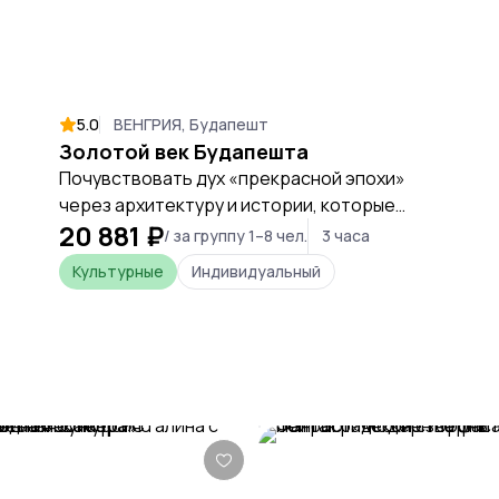
5.0
ВЕНГРИЯ, Будапешт
Золотой век Будапешта
Почувствовать дух «прекрасной эпохи»
через архитектуру и истории, которые
20 881 ₽
хранит Пешт.
/ за группу 1–8 чел.
3 часа
Культурные
Индивидуальный