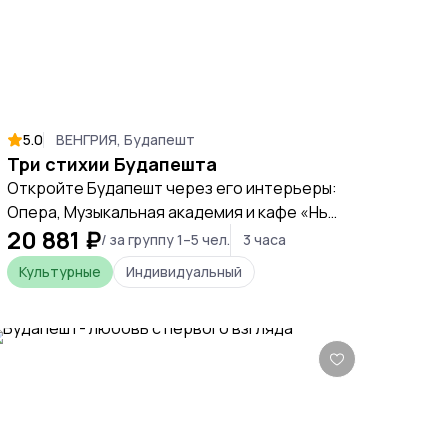
5.0
ВЕНГРИЯ, Будапешт
Три стихии Будапешта
Откройте Будапешт через его интерьеры:
Опера, Музыкальная академия и кафе «Нью-
20 881 ₽
Йорк» расскажут историю города через
/ за группу 1–5 чел.
3 часа
стихии земли, воды и воздуха.
Культурные
Индивидуальный