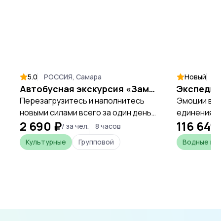
5.0
РОССИЯ, Самара
Новый
ЧЕ
Автобусная экскурсия «Замок Гарибальди»
Перезагрузитесь и наполнитесь
Эмоции во
новыми силами всего за один день,
единения с
2 690 ₽
116 649
открывая уникальные места
безопаснос
/ за чел.
8 часов
Самарской области.
каникулы н
Культурные
Групповой
Водные и 
руководств