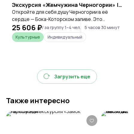
Экскурсия «Жемчужина Черногории» | Пераст и Котор за 1 день
Откройте для себя душу Черногории в её
сердце — Бока-Которском заливе. Это
25 606 ₽
путешествие для тех, кто хочет за один день
/ за группу 1–4 чел.
5 часов 30 минут
прикоснуться к величавой красоте природы,
Культурные
Индивидуальный
вдохнуть воздух древней истории и
почувствовать подлинный характер этой
удивительной страны.
Загрузить еще
Также интересно