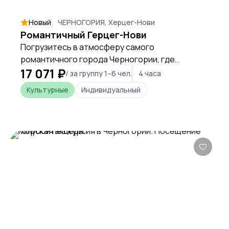
Новый
ЧЕРНОГОРИЯ, Херцег-Нови
Романтичный Герцег-Нови
Погрузитесь в атмосферу самого
романтичного города Черногории, где
17 071 ₽
вдохновение витает в воздухе, а каждый
/ за группу 1–6 чел.
4 часа
уголок дышит историей и искусством. Это
Культурные
Индивидуальный
путешествие для тех, кто ищет
умиротворение, красоту и моменты,
наполненные поэзией.