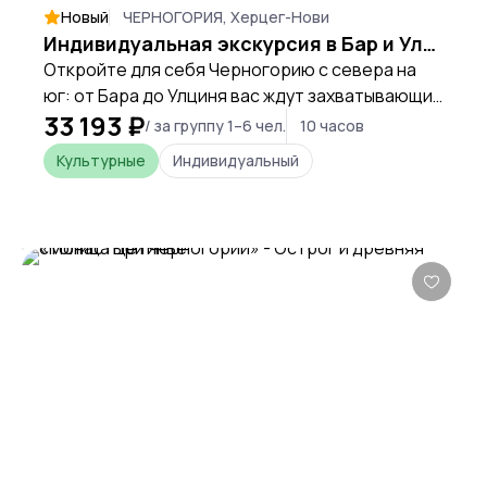
Новый
ЧЕРНОГОРИЯ, Херцег-Нови
Индивидуальная экскурсия в Бар и Улцинь
Откройте для себя Черногорию с севера на
юг: от Бара до Улциня вас ждут захватывающие
33 193 ₽
панорамы побережья и погружение в
/ за группу 1–6 чел.
10 часов
уникальную атмосферу, где смешались
Культурные
Индивидуальный
культуры и эпохи.