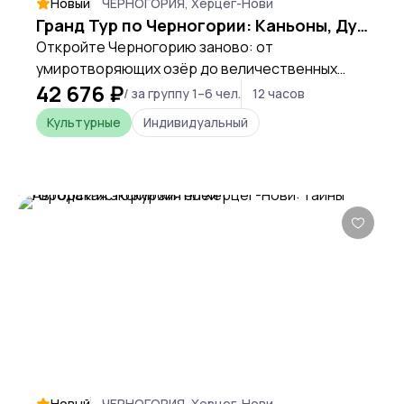
Новый
ЧЕРНОГОРИЯ, Херцег-Нови
Гранд Тур по Черногории: Каньоны, Дурмитор и Пивское озеро
Откройте Черногорию заново: от
умиротворяющих озёр до величественных
42 676 ₽
каньонов и гор. Это путешествие — глубокое
/ за группу 1–6 чел.
12 часов
погружение в контрасты и душу северной
Культурные
Индивидуальный
части страны, где каждый поворот открывает
новый, непохожий пейзаж.
Новый
ЧЕРНОГОРИЯ, Херцег-Нови