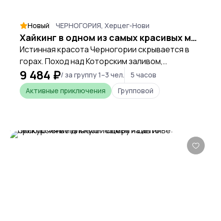
Новый
ЧЕРНОГОРИЯ, Херцег-Нови
Хайкинг в одном из самых красивых месте на земле: Которской бухте!
Истинная красота Черногории скрывается в
горах. Поход над Которским заливом,
9 484 ₽
открывает те самые виды, которые
/ за группу 1–3 чел.
5 часов
невозможно увидеть из окна автомобиля.
Активные приключения
Групповой