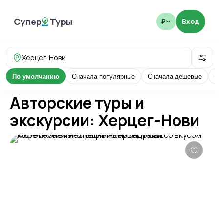
Супер
Туры
Вход
₽
SuperTours
Херцег-Нови
По умолчанию
Сначала популярные
Сначала дешевые
С
Авторские туры и
экскурсии: Херцег-Нови