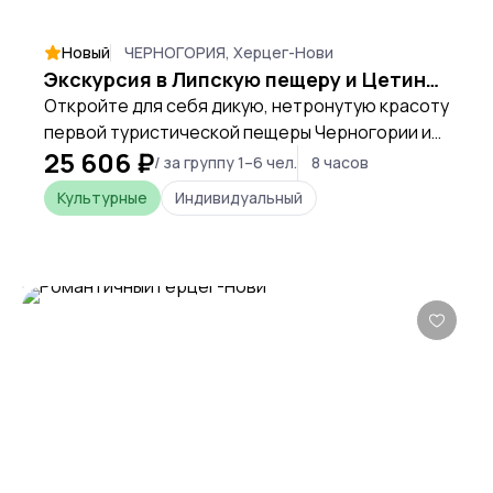
Новый
ЧЕРНОГОРИЯ, Херцег-Нови
Экскурсия в Липскую пещеру и Цетинье: приключение для всей семьи на авто
Откройте для себя дикую, нетронутую красоту
первой туристической пещеры Черногории и
25 606 ₽
почувствуйте дух старой королевской
/ за группу 1–6 чел.
8 часов
столицы — это приключение, которое
Культурные
Индивидуальный
объединит семью яркими впечатлениями и
удивительными открытиями.