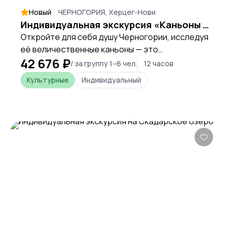
Новый
ЧЕРНОГОРИЯ, Херцег-Нови
Индивидуальная экскурсия «Каньоны Черногории»
Откройте для себя душу Черногории, исследуя
её величественные каньоны — это
42 676 ₽
путешествие к истокам природной силы и
/ за группу 1–6 чел.
12 часов
древней истории, где каждый пейзаж
Культурные
Индивидуальный
рассказывает свою эпическую сагу.