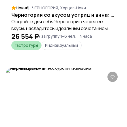
Новый
ЧЕРНОГОРИЯ, Херцег-Нови
Черногория со вкусом устриц и вина: гастропутешествие в Черногории
Откройте для себя Черногорию через её
вкусы: насладитесь идеальным сочетанием
26 554 ₽
свежайших устриц и изысканных местных вин в
/ за группу 1–6 чел.
4 часа
атмосфере неспешного гастрономического
Гастротуры
Индивидуальный
путешествия.