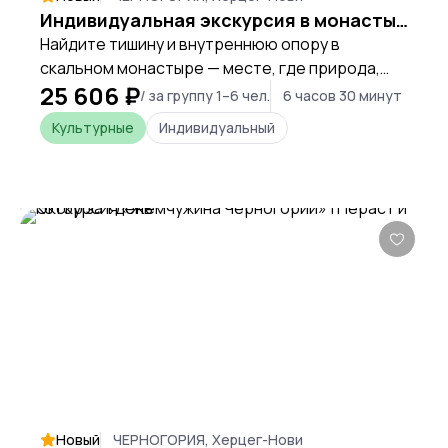
Индивидуальная экскурсия в монастырь Острог | Главная святыня Черногории
Найдите тишину и внутреннюю опору в
скальном монастыре — месте, где природа,
25 606 ₽
вера и история создают особую силу,
/ за группу 1–6 чел.
6 часов 30 минут
ощущаемую сердцем.
Культурные
Индивидуальный
Новый
ЧЕРНОГОРИЯ, Херцег-Нови