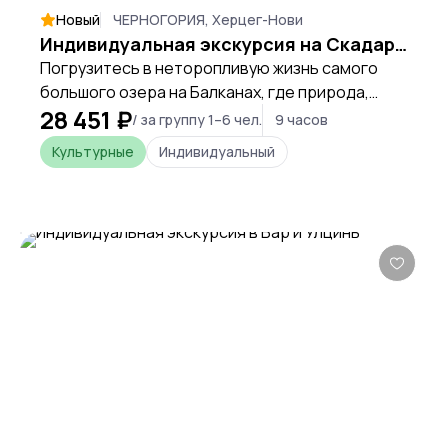
Новый
ЧЕРНОГОРИЯ, Херцег-Нови
Индивидуальная экскурсия на Скадарское озеро
Погрузитесь в неторопливую жизнь самого
большого озера на Балканах, где природа,
28 451 ₽
история и культура сливаются в единую
/ за группу 1–6 чел.
9 часов
гармонию.
Культурные
Индивидуальный