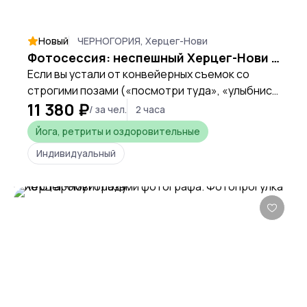
Новый
ЧЕРНОГОРИЯ, Херцег-Нови
Фотосессия: неспешный Херцег-Нови со вкусом кофе и кинематографичными кадрами.
Если вы устали от конвейерных съемок со
строгими позами («посмотри туда», «улыбнись
11 380 ₽
сюда») и хотите просто подарить себе
/ за чел.
2 часа
красивый, спокойный день — эта прогулка для
Йога, ретриты и оздоровительные
вас. Мы оставим суету популярных набережных
Индивидуальный
и отправимся исследовать другой Херцег-
Нови: тихий, зеленый, пахнущий морем и кофе.