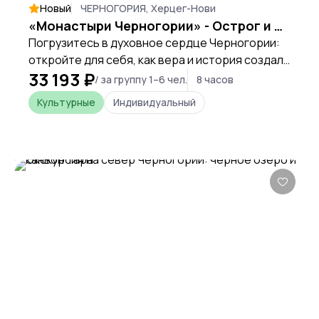
Новый
ЧЕРНОГОРИЯ, Херцег-Нови
«Монастыри Черногории» - Острог и древняя столица Цетинье
Погрузитесь в духовное сердце Черногории:
откройте для себя, как вера и история создали
33 193 ₽
непокоренный дух этой страны в её древних
/ за группу 1–6 чел.
8 часов
монастырях.
Культурные
Индивидуальный