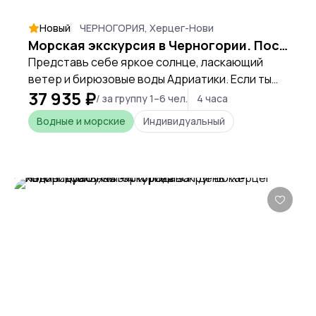
Новый
ЧЕРНОГОРИЯ, Херцег-Нови
Морская экскурсия в Черногории. Посещение Голубой пещеры
Представь себе яркое солнце, ласкающий
ветер и бирюзовые воды Адриатики. Если ты
37 935 ₽
мечтаешь о незабываемом морском отдыхе,
/ за группу 1–6 чел.
4 часа
Черногория — идеальное место для твоего
Водные и морские
Индивидуальный
приключения.