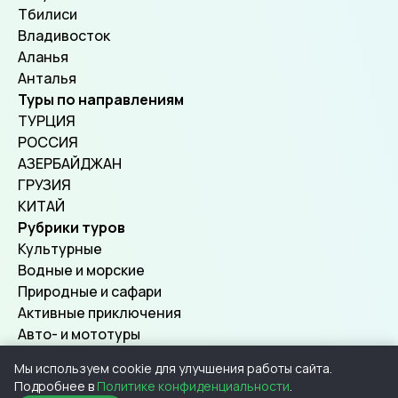
Тбилиси
Владивосток
Аланья
Анталья
Туры по направлениям
ТУРЦИЯ
РОССИЯ
АЗЕРБАЙДЖАН
ГРУЗИЯ
КИТАЙ
Рубрики туров
Культурные
Водные и морские
Природные и сафари
Активные приключения
Авто- и мототуры
Мы используем cookie для улучшения работы сайта.
Подробнее в
Политике конфиденциальности
.
© 2026, SuperTours.
Все права защищены.