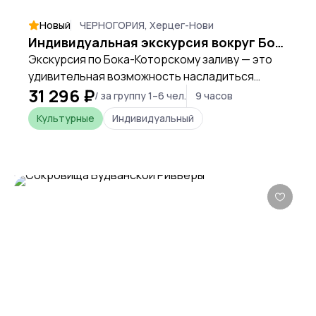
Новый
ЧЕРНОГОРИЯ, Херцег-Нови
Индивидуальная экскурсия вокруг Бока-Которской бухты - 4 города за 1 день: Херцег Нови, Пераст, Котор и Тиват
Экскурсия по Бока-Которскому заливу — это
удивительная возможность насладиться
31 296 ₽
красотой адриатического побережья
/ за группу 1–6 чел.
9 часов
Черногории и посетить несколько
Культурные
Индивидуальный
исторически и культурно значимых мест. Мы
посетим все города залива - Херцег-Нови,
Пераст, Котор и Тиват