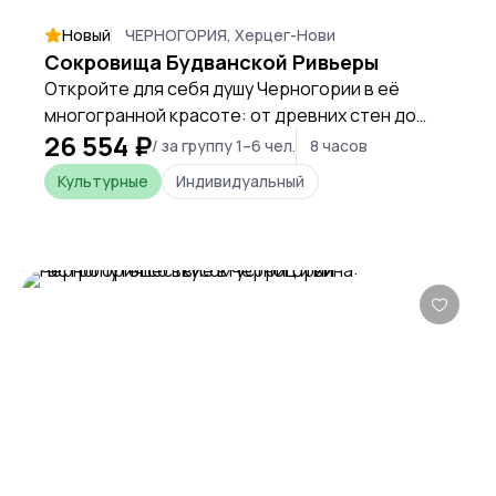
Новый
ЧЕРНОГОРИЯ, Херцег-Нови
Сокровища Будванской Ривьеры
Откройте для себя душу Черногории в её
многогранной красоте: от древних стен до
26 554 ₽
лазурного моря и горных панорам. Это
/ за группу 1–6 чел.
8 часов
путешествие — погружение в атмосферу, где
Культурные
Индивидуальный
история, искусство и природа создают
идеальную гармонию для вдохновения и
отдыха.