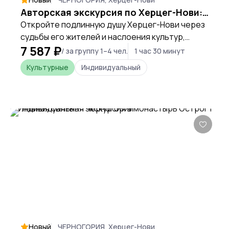
Авторская экскурсия по Херцег-Нови: тайны города и истории жителей
Откройте подлинную душу Херцег-Нови через
судьбы его жителей и наслоения культур,
7 587 ₽
создавшие этот уникальный город у моря.
/ за группу 1–4 чел.
1 час 30 минут
Культурные
Индивидуальный
Новый
ЧЕРНОГОРИЯ, Херцег-Нови