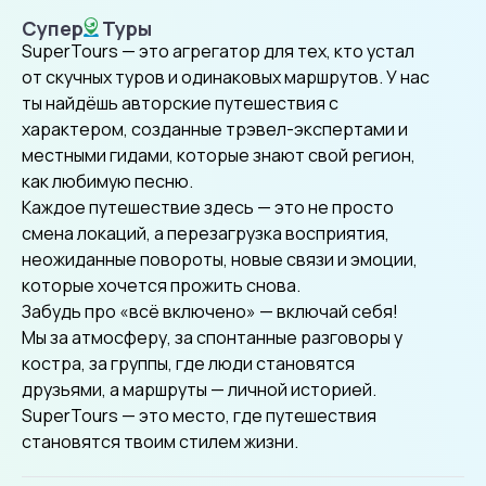
Супер
Туры
SuperTours
SuperTours — это агрегатор для тех, кто устал
от скучных туров и одинаковых маршрутов. У нас
ты найдёшь авторские путешествия с
характером, созданные трэвел-экспертами и
местными гидами, которые знают свой регион,
как любимую песню.
Каждое путешествие здесь — это не просто
смена локаций, а перезагрузка восприятия,
неожиданные повороты, новые связи и эмоции,
которые хочется прожить снова.
Забудь про «всё включено» — включай себя!
Мы за атмосферу, за спонтанные разговоры у
костра, за группы, где люди становятся
друзьями, а маршруты — личной историей.
SuperTours — это место, где путешествия
становятся твоим стилем жизни.