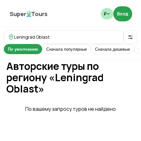
Super
Tours
Вход
₽
SuperTours
Leningrad Oblast
По умолчанию
Сначала популярные
Сначала дешевые
С
Авторские туры по
региону «Leningrad
Oblast»
По вашему запросу туров не найдено