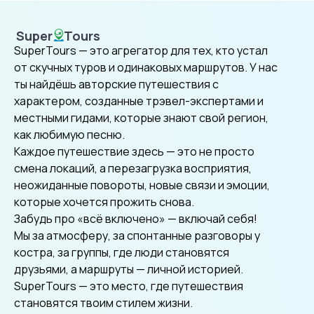
Super
Tours
SuperTours
SuperTours — это агрегатор для тех, кто устал
от скучных туров и одинаковых маршрутов. У нас
ты найдёшь авторские путешествия с
характером, созданные трэвел-экспертами и
местными гидами, которые знают свой регион,
как любимую песню.
Каждое путешествие здесь — это не просто
смена локаций, а перезагрузка восприятия,
неожиданные повороты, новые связи и эмоции,
которые хочется прожить снова.
Забудь про «всё включено» — включай себя!
Мы за атмосферу, за спонтанные разговоры у
костра, за группы, где люди становятся
друзьями, а маршруты — личной историей.
SuperTours — это место, где путешествия
становятся твоим стилем жизни.