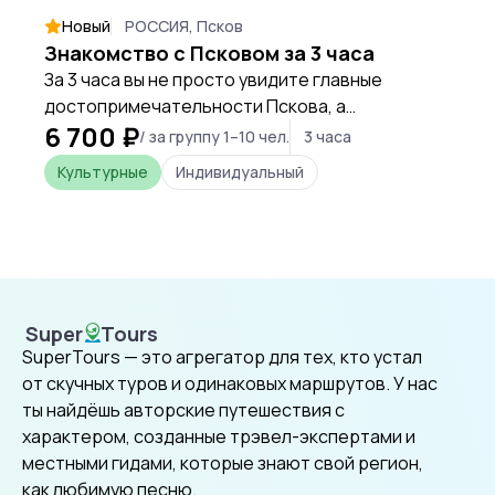
Новый
РОССИЯ, Псков
Знакомство с Псковом за 3 часа
За 3 часа вы не просто увидите главные
достопримечательности Пскова, а
6 700 ₽
почувствуете его душу: от суровой мощи
/ за группу 1–10 чел.
3 часа
древнего Кремля до уютного очарования
Культурные
Индивидуальный
губернских улочек.
Super
Tours
SuperTours
SuperTours — это агрегатор для тех, кто устал
от скучных туров и одинаковых маршрутов. У нас
ты найдёшь авторские путешествия с
характером, созданные трэвел-экспертами и
местными гидами, которые знают свой регион,
как любимую песню.