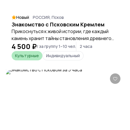
Новый
РОССИЯ, Псков
Знакомство с Псковским Кремлем
Прикоснуться к живой истории, где каждый
камень хранит тайны становления древнего
4 500 ₽
Пскова, и ощутить дух веков, стоя у истоков
/ за группу 1–10 чел.
2 часа
города.
Культурные
Индивидуальный