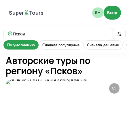
Super
Tours
Вход
₽
SuperTours
Псков
По умолчанию
Сначала популярные
Сначала дешевые
С
Авторские туры по
региону «Псков»