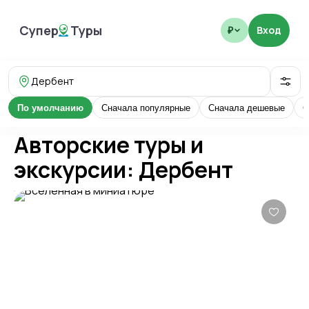
Супер
Туры
Вход
₽
SuperTours
Дербент
По умолчанию
Сначала популярные
Сначала дешевые
С
Авторские туры и
экскурсии: Дербент