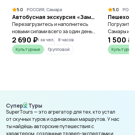
5.0
РОССИЯ, Самара
5.0
РОСС
Автобусная экскурсия «Замок Гарибальди»
Перезагрузитесь и наполнитесь
Погрузитес
новыми силами всего за один день,
Самары и у
2 690 ₽
1 500 ₽
открывая уникальные места
первый рас
/ за чел.
8 часов
/
Самарской области.
Сталина.
Культурные
Групповой
Культурны
Супер
Туры
SuperTours
SuperTours — это агрегатор для тех, кто устал
от скучных туров и одинаковых маршрутов. У нас
ты найдёшь авторские путешествия с
характером, созданные трэвел-экспертами и