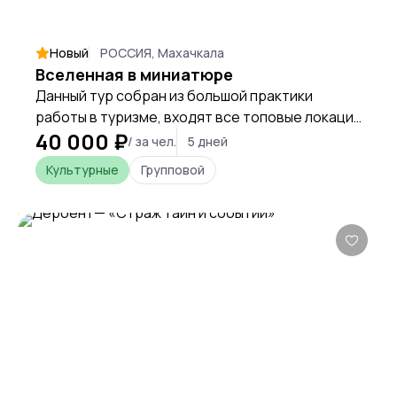
Новый
РОССИЯ, Махачкала
Вселенная в миниатюре
Данный тур собран из большой практики
работы в туризме, входят все топовые локации
40 000 ₽
Дагестана, маршрут составлен таким образом
/ за чел.
5 дней
что бы минимизировать логистику и больше
Культурные
Групповой
времени уделять самой красоте