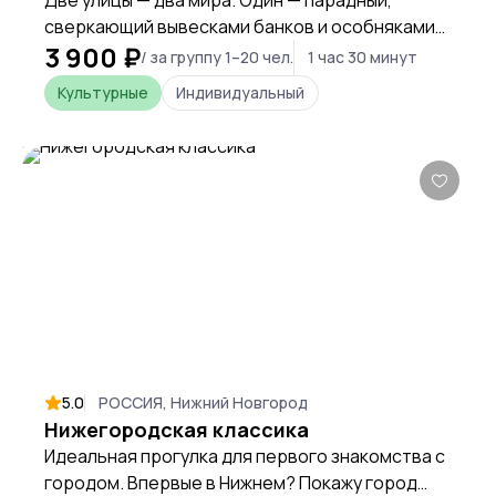
Две улицы — два мира. Один — парадный,
сверкающий вывесками банков и особняками
3 900 ₽
«воротил». Другой — тёмный, шумный, босой и
/ за группу 1–20 чел.
1 час 30 минут
хмельной. Они идут рядом, почти касаясь друг
Культурные
Индивидуальный
друга стенами, но воздух между ними — разный.
5.0
РОССИЯ, Нижний Новгород
Нижегородская классика
Идеальная прогулка для первого знакомства с
городом. Впервые в Нижнем? Покажу город