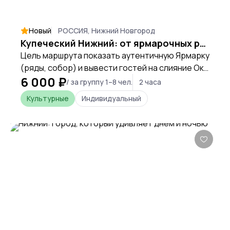
Новый
РОССИЯ, Нижний Новгород
Купеческий Нижний: от ярмарочных рядов до слияния рек
Цель маршрута показать аутентичную Ярмарку
(ряды, собор) и вывести гостей на слияние Оки
6 000 ₽
и Волги локальным, нетуристическим
/ за группу 1–8 чел.
2 часа
маршрутом, открывающим город с непарадной
Культурные
Индивидуальный
стороны.