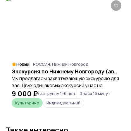
Новый
РОССИЯ, Нижний Новгород
Экскурсия по Нижнему Новгороду (автомобильно-пешеходная программа)
Мы предлагаем захватывающую экскурсию для
вас. Двух одинаковых экскурсий у нас не
9 000 ₽
бывает! Экскурсии лучше проходят на наших
/ за группу 1–6 чел.
3 часа 15 минут
машинах: Вы же поедете смотреть город, а не
Культурные
Индивидуальный
дорожную разметку.
Также интересно