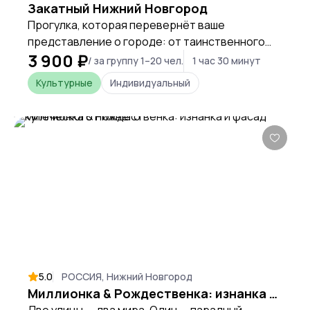
Закатный Нижний Новгород
Прогулка, которая перевернёт ваше
представление о городе: от таинственного
3 900 ₽
Започаинья до заката над Волгой.
/ за группу 1–20 чел.
1 час 30 минут
Культурные
Индивидуальный
5.0
РОССИЯ, Нижний Новгород
Миллионка & Рождественка: изнанка и фасад купеческого Нижнего