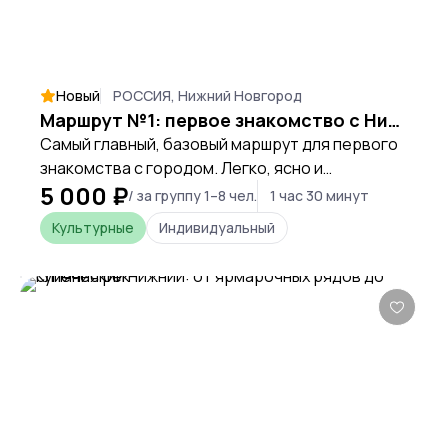
Новый
РОССИЯ, Нижний Новгород
Маршрут №1: первое знакомство с Нижним
Самый главный, базовый маршрут для первого
знакомства с городом. Легко, ясно и
5 000 ₽
интересно. После маршрута сложится
/ за группу 1–8 чел.
1 час 30 минут
понимание, что еще посмотреть в городе, как
Культурные
Индивидуальный
выстроить свои маршруты, где покушать, а
куда зайти в музей.