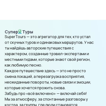
Супер
Туры
SuperTours
SuperTours — это агрегатор для тех, кто устал
от скучных туров и одинаковых маршрутов. У нас
ты найдёшь авторские путешествия с
характером, созданные трэвел-экспертами и
местными гидами, которые знают свой регион,
как любимую песню.
Каждое путешествие здесь — это не просто
смена локаций, а перезагрузка восприятия,
неожиданные повороты, новые связи и эмоции,
которые хочется прожить снова.
Забудь про «всё включено» — включай себя!
Мы за атмосферу, за спонтанные разговоры у
костра, за группы, где люди становятся