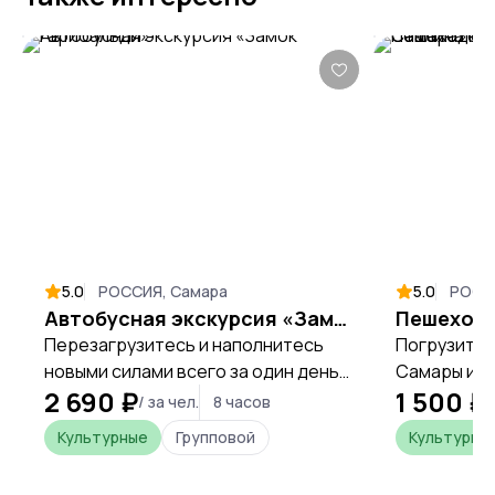
5.0
РОССИЯ, Самара
5.0
РОСС
Автобусная экскурсия «Замок Гарибальди»
Перезагрузитесь и наполнитесь
Погрузитес
новыми силами всего за один день,
Самары и у
2 690 ₽
1 500 ₽
открывая уникальные места
первый рас
/ за чел.
8 часов
/
Самарской области.
Сталина.
Культурные
Групповой
Культурны