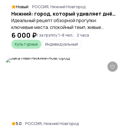
Новый
РОССИЯ, Нижний Новгород
Нижний: город, который удивляет днём и ночью
Идеальный рецепт обзорной прогулки:
ключевые места, спокойный темп, живые
6 000 ₽
истории и неожиданные факты, чтобы
/ за группу 1–8 чел.
2 часа
почувствовать город и увидеть его душу.
Культурные
Индивидуальный
5.0
РОССИЯ, Нижний Новгород