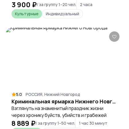
3 900 ₽
так, что влюбитесь с первого шага.
/ за группу 1–20 чел.
2 часа
Культурные
Индивидуальный
5.0
РОССИЯ, Нижний Новгород
Криминальная ярмарка Нижнего Новгорода
Взглянуть на знаменитый праздник жизни
через хронику буйств, убийств и грабежей
8 889 ₽
/ за группу 1–50 чел.
1 час 30 минут