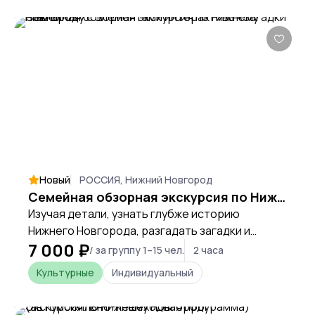
Новый
РОССИЯ, Нижний Новгород
Семейная обзорная экскурсия по Нижнему Новгороду с элементами интерактива «Загадки Нижнего»
Изучая детали, узнать глубже историю
Нижнего Новгорода, разгадать загадки и
7 000 ₽
прочитать послания города
/ за группу 1–15 чел.
2 часа
Культурные
Индивидуальный