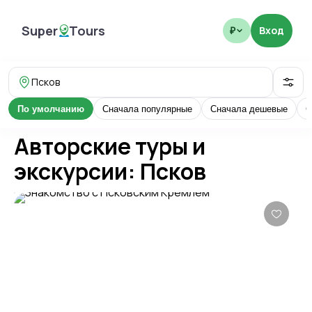
Супер
Туры
Вход
₽
SuperTours
Псков
По умолчанию
Сначала популярные
Сначала дешевые
С
Авторские туры и
экскурсии: Псков