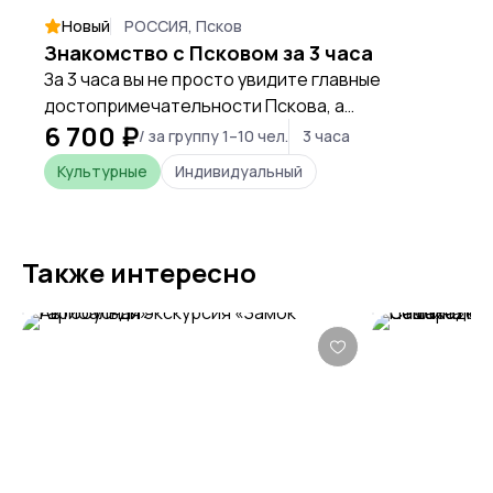
Новый
РОССИЯ, Псков
Знакомство с Псковом за 3 часа
За 3 часа вы не просто увидите главные
достопримечательности Пскова, а
6 700 ₽
почувствуете его душу: от суровой мощи
/ за группу 1–10 чел.
3 часа
древнего Кремля до уютного очарования
Культурные
Индивидуальный
губернских улочек.
Также интересно