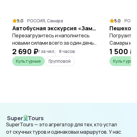
5.0
РОССИЯ, Самара
5.0
РОСС
Автобусная экскурсия «Замок Гарибальди»
Перезагрузитесь и наполнитесь
Погрузитес
новыми силами всего за один день,
Самары и у
2 690 ₽
1 500 ₽
открывая уникальные места
первый рас
/ за чел.
8 часов
/
Самарской области.
Сталина.
Культурные
Групповой
Культурны
Супер
Туры
SuperTours
SuperTours — это агрегатор для тех, кто устал
от скучных туров и одинаковых маршрутов. У нас