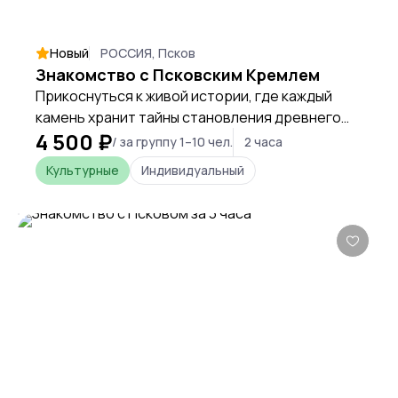
Новый
РОССИЯ, Псков
Знакомство с Псковским Кремлем
Прикоснуться к живой истории, где каждый
камень хранит тайны становления древнего
4 500 ₽
Пскова, и ощутить дух веков, стоя у истоков
/ за группу 1–10 чел.
2 часа
города.
Культурные
Индивидуальный