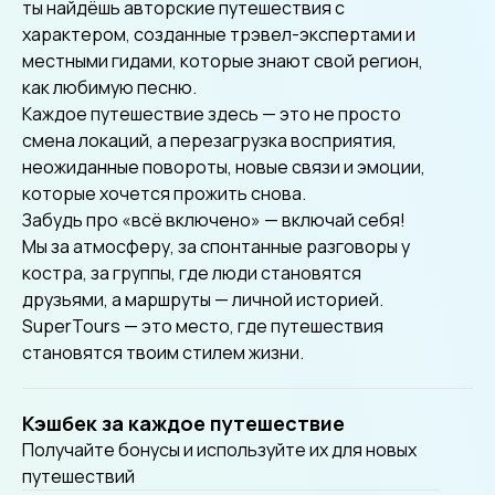
ты найдёшь авторские путешествия с
характером, созданные трэвел-экспертами и
местными гидами, которые знают свой регион,
как любимую песню.
Каждое путешествие здесь — это не просто
смена локаций, а перезагрузка восприятия,
неожиданные повороты, новые связи и эмоции,
которые хочется прожить снова.
Забудь про «всё включено» — включай себя!
Мы за атмосферу, за спонтанные разговоры у
костра, за группы, где люди становятся
друзьями, а маршруты — личной историей.
SuperTours — это место, где путешествия
становятся твоим стилем жизни.
Кэшбек за каждое путешествие
Получайте бонусы и используйте их для новых
путешествий