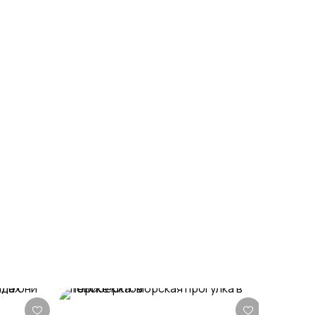
абхазскую кухню с видом на горные
пейзажи.