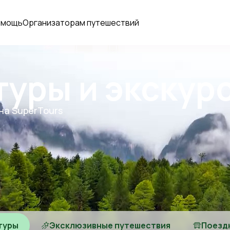
омощь
Организаторам путешествий
туры и экскур
на SuperTours
туры
Эксклюзивные путешествия
Поезд