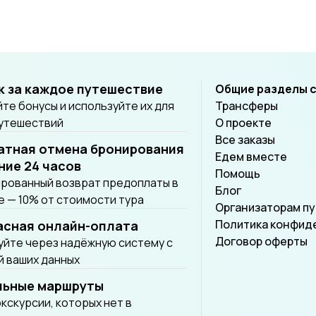
к за каждое путешествие
Общие разделы 
те бонусы и используйте их для
Трансферы
путешествий
О проекте
Все заказы
атная отмена бронирования
Едем вместе
ние 24 часов
Помощь
рованный возврат предоплаты в
Блог
 — 10% от стоимости тура
Организаторам п
Политика конфид
асная онлайн-оплата
Договор оферты
йте через надёжную систему с
 ваших данных
льные маршруты
экскурсии, которых нет в