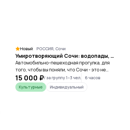
Новый
РОССИЯ, Сочи
Умиротворяющий Сочи: водопады, чайные плантации, закат на экоферме.
Автомобильно-пешеходная прогулка, для
того, чтобы вы поняли, что Сочи - это не
15 000 ₽
только море!
/ за группу 1–3 чел.
6 часов
Культурные
Индивидуальный