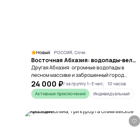
Новый
РОССИЯ, Сочи
Восточная Абхазия: водопады-великаны и заброшенный город
Другая Абхазия: огромные водопады в
лесном массиве и заброшенный город
24 000 ₽
среди гор.
/ за группу 1–3 чел.
10 часов
Активные приключения
Индивидуальный