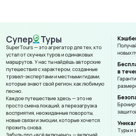
Супер
Туры
Кэшбе
SuperTours
Получай
SuperTours — это агрегатор для тех, кто
новых 
устал от скучных туров и одинаковых
маршрутов. У нас ты найдёшь авторские
Беспл
путешествия с характером, созданные
в тече
трэвел-экспертами и местными гидами,
Гаранти
которые знают свой регион, как любимую
размере
песню.
Безоп
Каждое путешествие здесь — это не
Брониру
просто смена локаций, а перезагрузка
защитой
восприятия, неожиданные повороты,
новые связи и эмоции, которые хочется
Уника
прожить снова.
Tуры и 
Забудь про «всё включено» — включай