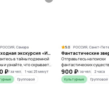
РОССИЯ, Самара
5.0
РОССИЯ, Санкт-Пет
Пешеходная экскурсия «Интересная Самара» с посещением бункера Сталина с оплатой на месте
зитесь в тайны подземной
Отправьтесь на поиски
ы и узнайте, что скрывает
фантастических существ
0 ₽
900 ₽
й рассекреченный бункер
застывших на фасадах с
/ за чел.
1 час 25 минут
/ за чел.
2 часа
на.
доходных домов, чтобы
турные
Групповой
Культурные
Групповой
расшифровать тайные п
архитекторов и погрузит
атмосферу петербургск
модерна.