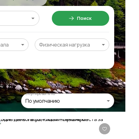
Поиск
чала
Физическая нагрузка
Сортировать по
По умолчанию