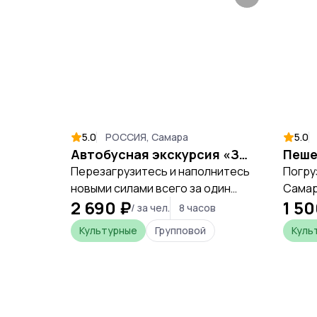
который расскажет вам все интересные
факты и истории.
5.0
РОССИЯ, Самара
5.0
Автобусная экскурсия «Замок Гарибальди»
Перезагрузитесь и наполнитесь
Погру
новыми силами всего за один
Самар
2 690 ₽
1 50
день, открывая уникальные
первы
/ за чел.
8 часов
места Самарской области.
Стали
Культурные
Групповой
Куль