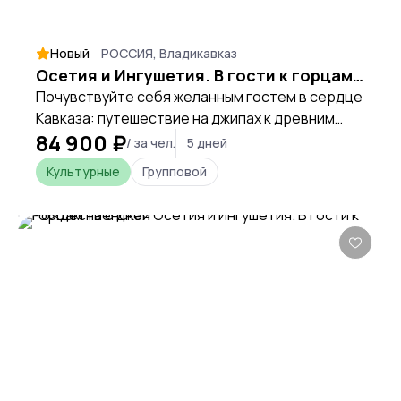
Новый
РОССИЯ, Владикавказ
Осетия и Ингушетия. В гости к горцам на 5 дней
Почувствуйте себя желанным гостем в сердце
Кавказа: путешествие на джипах к древним
84 900 ₽
башням, тайным тропам и живым традициям,
/ за чел.
5 дней
где каждый вечер завершается вкусом
Культурные
Групповой
осетинского пирога и горного вина.