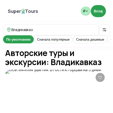
Super
Tours
Вход
₽
SuperTours
Владикавказ
По умолчанию
Сначала популярные
Сначала дешевые
С
Авторские туры и
экскурсии: Владикавказ