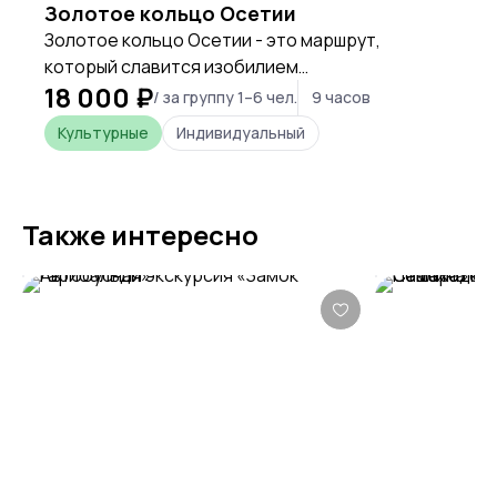
Золотое кольцо Осетии
Золотое кольцо Осетии - это маршрут,
который славится изобилием
18 000 ₽
достопримечательностей и арт-объектов.
/ за группу 1–6 чел.
9 часов
Если Вы впервые в нашей республике или
Культурные
Индивидуальный
желаете поближе познакомиться с культурой
осетинского народа, то он - для вас!
Также интересно