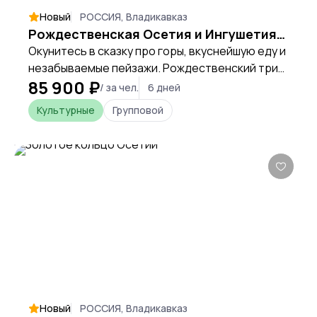
Новый
РОССИЯ, Владикавказ
Рождественская Осетия и Ингушетия. В гости к горцам на 6 дней
Окунитесь в сказку про горы, вкуснейшую еду и
незабываемые пейзажи. Рождественский трип
85 900 ₽
по самым красивым и интересным локациям
/ за чел.
6 дней
Осетии и Ингушетии.
Культурные
Групповой
Новый
РОССИЯ, Владикавказ