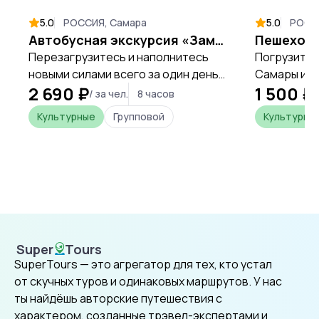
5.0
РОССИЯ, Самара
5.0
РОСС
Автобусная экскурсия «Замок Гарибальди»
Перезагрузитесь и наполнитесь
Погрузитес
новыми силами всего за один день,
Самары и у
2 690 ₽
1 500 ₽
открывая уникальные места
первый рас
/ за чел.
8 часов
/
Самарской области.
Сталина.
Культурные
Групповой
Культурны
Super
Tours
SuperTours
SuperTours — это агрегатор для тех, кто устал
от скучных туров и одинаковых маршрутов. У нас
ты найдёшь авторские путешествия с
характером, созданные трэвел-экспертами и