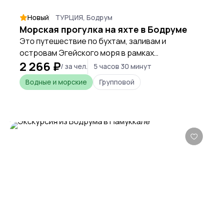
Новый
ТУРЦИЯ, Бодрум
Морская прогулка на яхте в Бодруме
Это путешествие по бухтам, заливам и
островам Эгейского моря в рамках
2 266 ₽
экскурсионной программы с самыми
/ за чел.
5 часов 30 минут
живописными видами очаровательной
Водные и морские
Групповой
природы региона