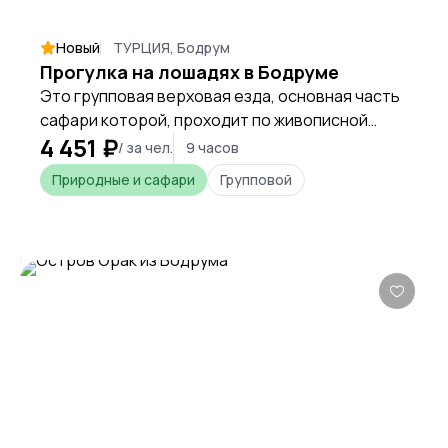
Новый
ТУРЦИЯ, Бодрум
Прогулка на лошадях в Бодруме
Это групповая верховая езда, основная часть
сафари которой, проходит по живописной
4 451 ₽
лесной чаще, вдали от городского шума и
/ за чел.
9 часов
пыльных дорог.
Природные и сафари
Групповой