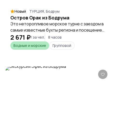
Новый
ТУРЦИЯ, Бодрум
Остров Орак из Бодрума
Это неторопливое морское турне с заездом в
самые известные бухты региона и посещением
2 671 ₽
легендарного острова с неповторимой
/ за чел.
8 часов
флорой и фауной.
Водные и морские
Групповой