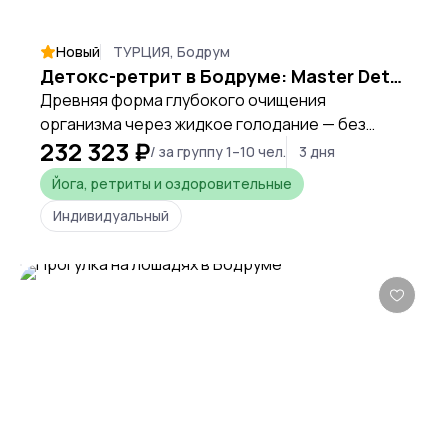
Новый
ТУРЦИЯ, Бодрум
Детокс-ретрит в Бодруме: Master Detox — жидкое очищение у Эгейского моря
Древняя форма глубокого очищения
организма через жидкое голодание — без
232 323 ₽
стресса для тела. Программа Master Detox от
/ за группу 1–10 чел.
3 дня
Vitalica Wellness проводится в 5-звёздочном Le
Йога, ретриты и оздоровительные
Méridien Bodrum Beach Resort на берегу
Индивидуальный
Эгейского моря.