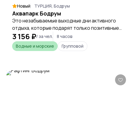
Новый
ТУРЦИЯ, Бодрум
Аквапарк Бодрум
Это незабываемые выходные дни активного
отдыха, которые подарят только позитивные
3 156 ₽
впечатления и даже привнесут в размеренный
/ за чел.
8 часов
отдых нотку экстрима в Турции.
Водные и морские
Групповой