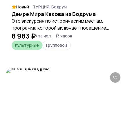
Новый
ТУРЦИЯ, Бодрум
Демре Мира Кекова из Бодрума
Это экскурсия по историческим местам,
программа которой включает посещение
8 983 ₽
античных городов Демре и Мира, а также
/ за чел.
13 часов
острова Кекова, не до конца ушедшего под
Культурные
Групповой
воду.