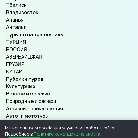
Тбилиси
Владивосток
Аланья
Анталья
Туры по направлениям
ТУРЦИЯ
РОССИЯ
АЗЕРБАЙДЖАН
ГРУЗИЯ
КИТАЙ
Рубрики туров
Культурные
Водные и морские
Природные и сафари
Активные приключения
Авто- и мототуры
Мы используем cookie для улучшения работы сайта.
Подробнее в
Политике конфиденциальности
.
© 2026, SuperTours.
Все права защищены.