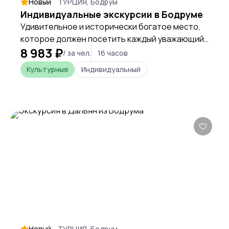
Новый
ТУРЦИЯ, Бодрум
Индивидуальные экскурсии в Бодруме
Удивительное и исторически богатое место,
которое должен посетить каждый уважающий
8 983 ₽
себя путешественник, находясь в Турции
/ за чел.
16 часов
Культурные
Индивидуальный
Новый
ТУРЦИЯ, Бодрум