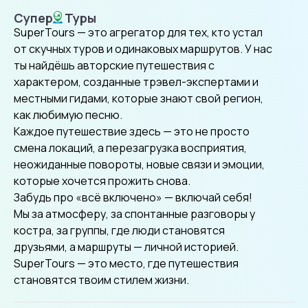
Супер
Туры
SuperTours
SuperTours — это агрегатор для тех, кто устал
от скучных туров и одинаковых маршрутов. У нас
ты найдёшь авторские путешествия с
характером, созданные трэвел-экспертами и
местными гидами, которые знают свой регион,
как любимую песню.
Каждое путешествие здесь — это не просто
смена локаций, а перезагрузка восприятия,
неожиданные повороты, новые связи и эмоции,
которые хочется прожить снова.
Забудь про «всё включено» — включай себя!
Мы за атмосферу, за спонтанные разговоры у
костра, за группы, где люди становятся
друзьями, а маршруты — личной историей.
SuperTours — это место, где путешествия
становятся твоим стилем жизни.