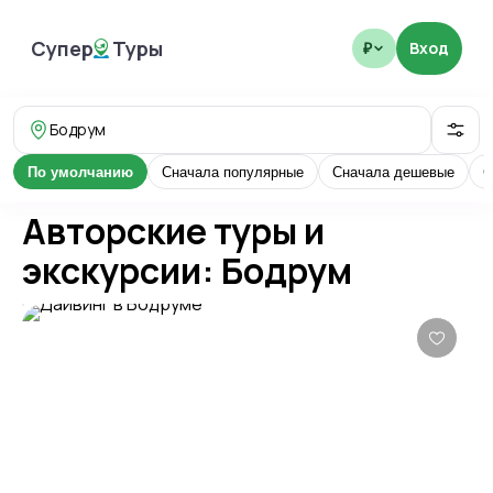
Супер
Туры
Вход
₽
SuperTours
Бодрум
По умолчанию
Сначала популярные
Сначала дешевые
С
Авторские туры и
экскурсии: Бодрум