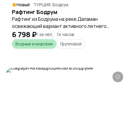
Новый
ТУРЦИЯ, Бодрум
Рафтинг Бодрум
Рафтинг из Бодрума на реке Даламан
освежающий вариант активного летнего
6 798 ₽
отдыха для любителей нестандартных
/ за чел.
14 часов
развлечений, которые способны подарить
Водные и морские
Групповой
неподдельные эмоции каждому гостю