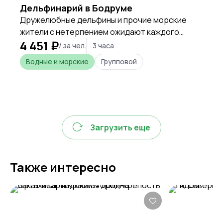
Дельфинарий в Бодруме
Дружелюбные дельфины и прочие морские
жители с нетерпением ожидают каждого
4 451 ₽
туриста на свое блестящее шоу, чтобы
/ за чел.
3 часа
покорить сердца каждого гостя.
Водные и морские
Групповой
Загрузить еще
Также интересно