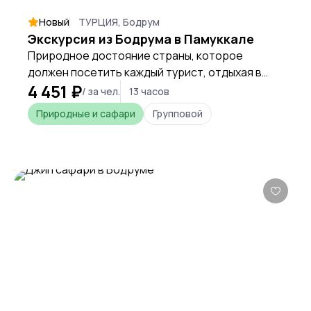
Новый
ТУРЦИЯ, Бодрум
Экскурсия из Бодрума в Памуккале
Природное достояние страны, которое
должен посетить каждый турист, отдыхая в
4 451 ₽
Турции. Белоснежные травертины, античный
/ за чел.
13 часов
город Иераполис, термальный бассейн и
Природные и сафари
Групповой
многое другое в рамках данного тура.