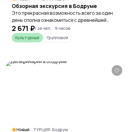
Обзорная экскурсия в Бодруме
Это прекрасная возможность всего за один
день сполна ознакомиться с древнейшей
2 671 ₽
историей города, прогуляться по его
/ за чел.
9 часов
старинным улочкам и развалинам и сполна
Культурные
Групповой
насладиться его атмосферой.
Новый
ТУРЦИЯ, Бодрум