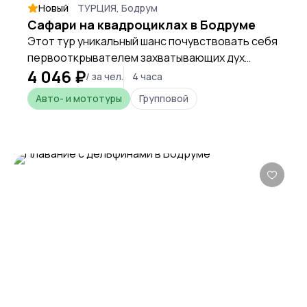
Новый
ТУРЦИЯ, Бодрум
Сафари на квадроциклах в Бодруме
Этот тур уникальный шанс почувствовать себя
первооткрывателем захватывающих дух
4 046 ₽
горных тропинок верхом на массивных
/ за чел.
4 часа
автомобилях. Заказать тур означает
Авто- и мототуры
Групповой
арендовать квадроцикл в Бодруме минимум на
4 часа