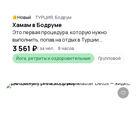
Новый
ТУРЦИЯ, Бодрум
Хамам в Бодруме
Это первая процедура, которую нужно
выполнить, попав на отдых в Турции.
3 561 ₽
Идеальный загар гарантирован каждому
/ за чел.
8 часов
клиенту после пилинг массажа.
Йога, ретриты и оздоровительные
Групповой