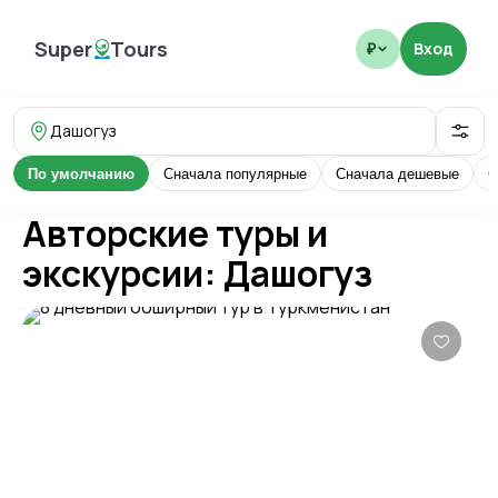
Super
Tours
Вход
₽
SuperTours
Дашогуз
По умолчанию
Сначала популярные
Сначала дешевые
С
Авторские туры и
экскурсии: Дашогуз