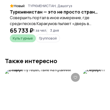
Новый
ТУРКМЕНИСТАН, Дашогуз
Туркменистан — это не просто страна, это другая планета. Я — ваш проводник. Показываю то, о чем другие только слышали.
Совершить портал в иное измерение, где
среди песков Каракумов пылает «дверь в
65 733 ₽
преисподнюю», а посреди пустыни высится
/ за чел.
3 дня
город из Книги рекордов Гиннесса.
Культурные
Групповой
Также интересно