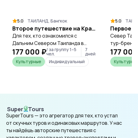
5.0
ТАИЛАНД, Бангкок
5.0
ТАИЛА
Второе путешествие на Крайний Север
Для тех, кто ознакомился с
Север Таил
Дальним Севером Таиланда в
тур-бренда
177 000 ₽
/ за группу 1–5
7
177 000
рамках Первого тура, либо для тех,
"Чёрный до
чел.
дней
кому просто нравится
треугольни
Культурные
Индивидуальный
Культурны
путешествовать по Таиланду в
востребова
стороне от избитых туристических
туристов, 
троп, предлагается этот маршрут
недельные 
по провинциям Уттарадит, Прэ,
этом попул
Нан, Пхаяо, Мехонгсон и Лампун-
уделяется 
Лампанг.
заметно по
Super
Tours
избегая суе
SuperTours
SuperTours — это агрегатор для тех, кто устал
эксклюзива
от скучных туров и одинаковых маршрутов. У нас
общем же т
ты найдёшь авторские путешествия с
приятно со
характером, созданные трэвел-экспертами и