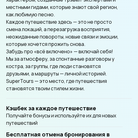
культурные
местными гидами, которые знают свой регион,
достоприм
как любимую песню.
мероприят
Каждое путешествие здесь — это не просто
смена локаций, а перезагрузка восприятия,
неожиданные повороты, новые связи и эмоции,
которые хочется прожить снова.
Забудь про «всё включено» — включай себя!
Мы за атмосферу, за спонтанные разговоры у
костра, за группы, где люди становятся
друзьями, а маршруты — личной историей.
SuperTours — это место, где путешествия
становятся твоим стилем жизни.
Кэшбек за каждое путешествие
Получайте бонусы и используйте их для новых
путешествий
Бесплатная отмена бронирования в