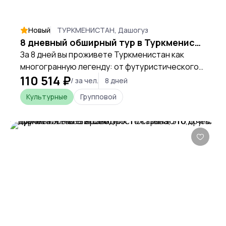
Новый
ТУРКМЕНИСТАН, Дашогуз
8 дневный обширный тур в Туркменистан
За 8 дней вы проживете Туркменистан как
многогранную легенду: от футуристического
110 514 ₽
мрамора Ашхабада до огня в пустыне и
/ за чел.
8 дней
древних городов Шелкового пути. Это
Культурные
Групповой
путешествие для тех, кто хочет не просто
увидеть страну, а прикоснуться к её
контрастам и получить полную, цельную
картину.