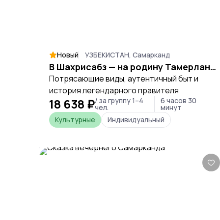
Новый
УЗБЕКИСТАН, Самарканд
В Шахрисабз — на родину Тамерлана!
Потрясающие виды, аутентичный быт и
история легендарного правителя
18 638 ₽
/ за группу 1–4
6 часов 30
чел.
минут
Культурные
Индивидуальный