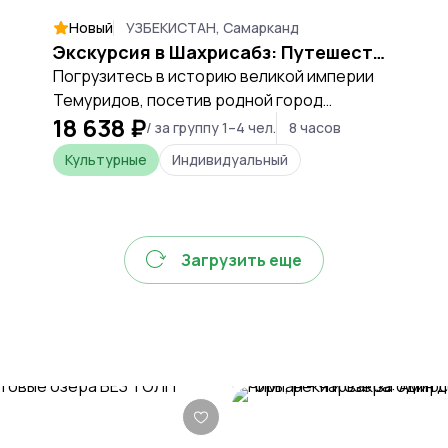
Новый
УЗБЕКИСТАН, Самарканд
Экскурсия в Шахрисабз: Путешествие в город Тамерлана через горы и ущелье
Погрузитесь в историю великой империи
Темуридов, посетив родной город
18 638 ₽
легендарного полководца Амира Тимура, и
/ за группу 1–4 чел.
8 часов
насладитесь живописной дорогой через
Культурные
Индивидуальный
горные перевалы.
Загрузить еще