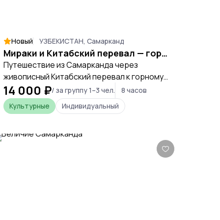
Новый
УЗБЕКИСТАН, Самарканд
Мираки и Китабский перевал — горное путешествие из Самарканда
Путешествие из Самарканда через
живописный Китабский перевал к горному
14 000 ₽
водохранилищу Хисорак. Экскурсия
/ за группу 1–3 чел.
8 часов
сочетает красивые панорамы, горные
Культурные
Индивидуальный
дороги, природу и атмосферу настоящего
Узбекистана за пределами туристических
маршрутов.