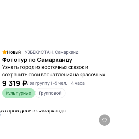
Новый
УЗБЕКИСТАН, Самарканд
Фототур по Самарканду
Узнать город из восточных сказок и
сохранить свои впечатления на красочных
9 319 ₽
снимках
/ за группу 1–5 чел.
4 часа
Культурные
Групповой