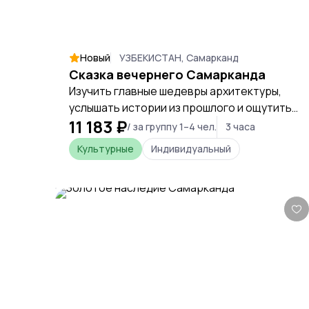
Новый
УЗБЕКИСТАН, Самарканд
Сказка вечернего Самарканда
Изучить главные шедевры архитектуры,
услышать истории из прошлого и ощутить
11 183 ₽
сумеречную магию Востока
/ за группу 1–4 чел.
3 часа
Культурные
Индивидуальный