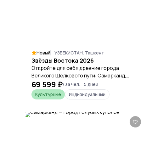
Новый
УЗБЕКИСТАН, Ташкент
Звёзды Востока 2026
Откройте для себя древние города
Великого Шёлкового пути: Самарканд,
69 599 ₽
Гиждуван и Бухару. Погрузитесь в
/ за чел.
5 дней
атмосферу восточной сказки с
Культурные
Индивидуальный
профессиональным русскоговорящим
гидом.