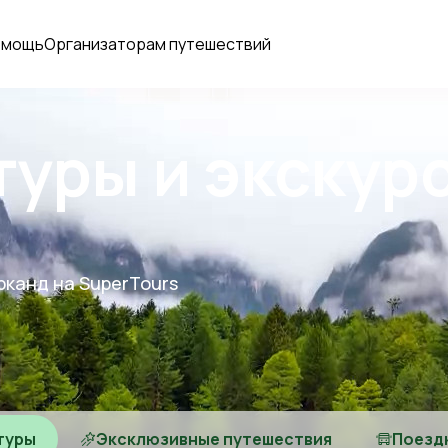
омощь
Организаторам путешествий
туры и экскур
рканд на SuperTours
туры
Эксклюзивные путешествия
Поезд