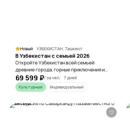
Новый
УЗБЕКИСТАН, Ташкент
В Узбекистан с семьей 2026
Откройте Узбекистан всей семьей:
древние города, горные приключения и
69 599 ₽
восточное гостеприимство в одном
/ за чел.
7 дней
незабываемом путешествии.
Культурные
Индивидуальный