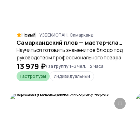
Новый
УЗБЕКИСТАН, Самарканд
Самаркандский плов — мастер-класс в гостях у узбекской семьи
Научиться готовить знаменитое блюдо под
руководством профессионального повара
13 979 ₽
/ за группу 1–3 чел.
2 часа
Гастротуры
Индивидуальный