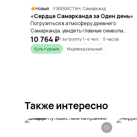
Новый
УЗБЕКИСТАН, Самарканд
«Сердце Самарканда за Один день»
Погрузиться в атмосферу древнего
Самарканда, увидеть главные символы
10 764 ₽
города, пройти путь от эпохи Тимуридов до
/ за группу 1–4 чел.
5 часов
живого восточного базара и
Культурные
Индивидуальный
почувствовать настоящий дух Великого
шелкового пути.
Также интересно