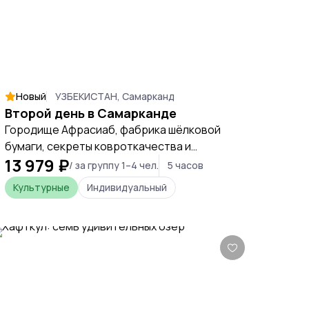
Новый
УЗБЕКИСТАН, Самарканд
Второй день в Самарканде
Городище Афрасиаб, фабрика шёлковой
бумаги, секреты ковроткачества и
13 979 ₽
комплекс «Вечный город»
/ за группу 1–4 чел.
5 часов
Культурные
Индивидуальный