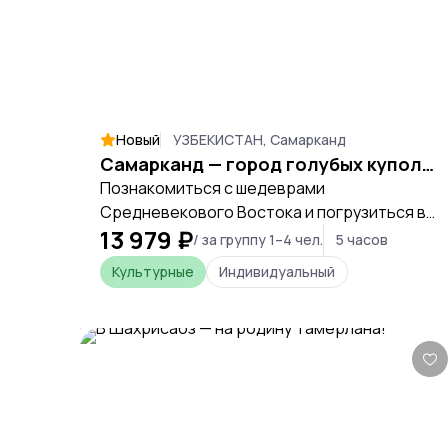
Новый
УЗБЕКИСТАН, Самарканд
Самарканд — город голубых куполов
Познакомиться с шедеврами
Средневекового Востока и погрузиться в
13 979 ₽
сказочный мир исламской цивилизации
/ за группу 1–4 чел.
5 часов
Культурные
Индивидуальный