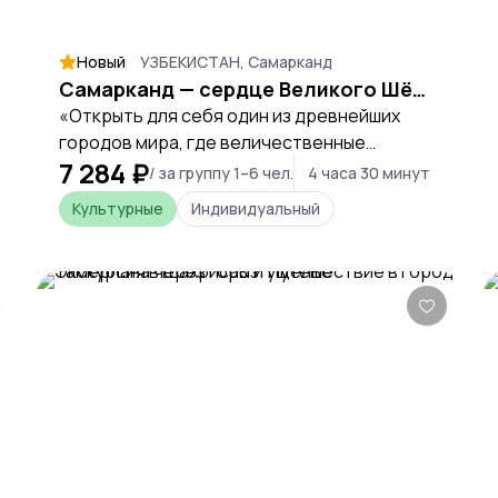
Новый
УЗБЕКИСТАН, Самарканд
Самарканд — сердце Великого Шёлкового пути
«Открыть для себя один из древнейших
городов мира, где величественные
7 284 ₽
памятники, восточные традиции и истории
/ за группу 1–6 чел.
4 часа 30 минут
великих правителей оживают на каждом
Культурные
Индивидуальный
шагу.»