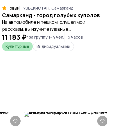
Новый
УЗБЕКИСТАН, Самарканд
Самарканд - город голубых куполов
На автомобиле и пешком, слушая мои
рассказы, вы изучите главные
11 183 ₽
достопримечательности города-
/ за группу 1–4 чел.
5 часов
ровесника Рима
Культурные
Индивидуальный