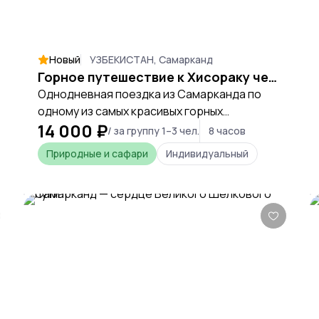
Новый
УЗБЕКИСТАН, Самарканд
Горное путешествие к Хисораку через перевал Тахтакарача
Однодневная поездка из Самарканда по
одному из самых красивых горных
14 000 ₽
маршрутов Узбекистана. Вас ждут
/ за группу 1–3 чел.
8 часов
перевалы, панорамные виды, чистый горный
Природные и сафари
Индивидуальный
воздух и отдых у живописного
водохранилища Хисорак.