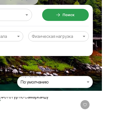
Поиск
чала
Физическая нагрузка
Сортировать по
По умолчанию