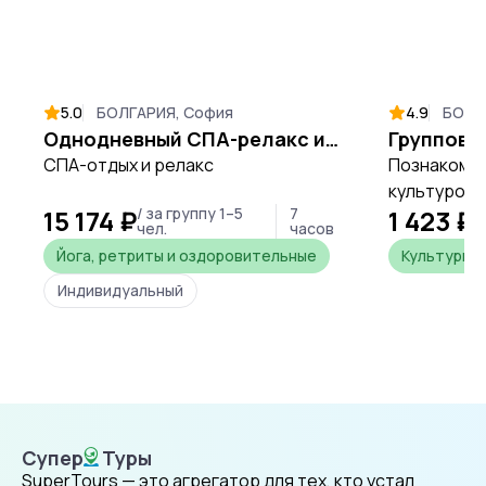
5.0
БОЛГАРИЯ, София
4.9
БОЛГ
Однодневный СПА-релакс из Софии в Аквапарк «Котвата» в Сапарева Бане
СПА-отдых и релакс
Познакомьт
культурой 
15 174 ₽
/ за группу 1–5
7
1 423 ₽
темпе, слу
/
чел.
часов
на аудиоги
Йога, ретриты и оздоровительные
Культурны
Индивидуальный
Супер
Туры
SuperTours
SuperTours — это агрегатор для тех, кто устал