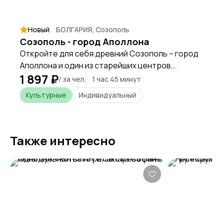
Новый
БОЛГАРИЯ, Созополь
Созополь - город Аполлона
Откройте для себя древний Созополь – город
Аполлона и один из старейших центров
1 897 ₽
христианства на Балканах. Во время прогулки
/ за чел.
1 час 45 минут
по его узким улочкам мы увидим руины
Культурные
Индивидуальный
средневековых храмов, архитектуру
болгарского Возрождения и завораживающие
морские пейзажи, окунувшись в атмосферу
живого города с богатой историей.
Также интересно