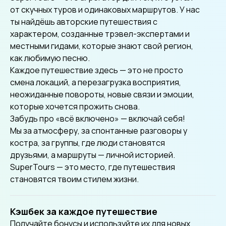
от скучных туров и одинаковых маршрутов. У нас
ты найдёшь авторские путешествия с
характером, созданные трэвел-экспертами и
местными гидами, которые знают свой регион,
как любимую песню.
Каждое путешествие здесь — это не просто
смена локаций, а перезагрузка восприятия,
неожиданные повороты, новые связи и эмоции,
которые хочется прожить снова.
Забудь про «всё включено» — включай себя!
Мы за атмосферу, за спонтанные разговоры у
костра, за группы, где люди становятся
друзьями, а маршруты — личной историей.
SuperTours — это место, где путешествия
становятся твоим стилем жизни.
Кэшбек за каждое путешествие
Получайте бонусы и используйте их для новых