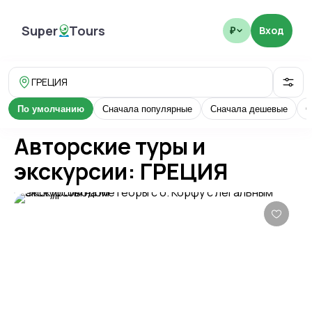
Super
Tours
Вход
₽
SuperTours
ГРЕЦИЯ
По умолчанию
Сначала популярные
Сначала дешевые
С
Авторские туры и
экскурсии: ГРЕЦИЯ