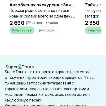
Автобусная экскурсия «Замок Гарибальди»
Перезагрузитесь и наполнитесь
Погрузитес
новыми силами всего за один день,
загадок Гр
2 690 ₽
2 350 ₽
открывая уникальные места
магии и те
/ за чел.
8 часов
Самарской области.
представле
Культурные
Групповой
Культурны
Super
Tours
SuperTours
SuperTours — это агрегатор для тех, кто устал
от скучных туров и одинаковых маршрутов. У нас
ты найдёшь авторские путешествия с
характером, созданные трэвел-экспертами и
местными гидами, которые знают свой регион,
как любимую песню.
Каждое путешествие здесь — это не просто