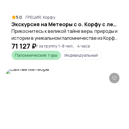
5.0
ГРЕЦИЯ, Корфу
Экскурсия на Метеоры с о. Корфу с легальным экскурсоводом
Прикоснитесь к великой тайне веры, природы и
истории в уникальном паломничестве из Корфу
71 127 ₽
к парящим в небе монастырям Метеоры.
/ за группу 1–8 чел.
4 часа
Паломнические туры
Индивидуальный