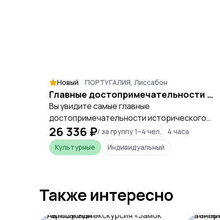
Новый
ПОРТУГАЛИЯ, Лиссабон
Главные достопримечательности Лиссабона
Вы увидите самые главные
достопримечательности исторического
26 336 ₽
центра Лиссабона и района Белен. А также
/ за группу 1–4 чел.
4 часа
побываете на статуе Христа
Культурные
Индивидуальный
Также интересно