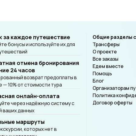
провинциям Уттарадит, П
Пхаяо, Мехонгсон и Ламп
Лампанг.
к за каждое путешествие
Общие разделы 
те бонусы и используйте их для
Трансферы
путешествий
О проекте
Все заказы
атная отмена бронирования
Едем вместе
ние 24 часов
Помощь
рованный возврат предоплаты в
Блог
 — 10% от стоимости тура
Организаторам п
Политика конфид
асная онлайн-оплата
Договор оферты
йте через надёжную систему с
 ваших данных
льные маршруты
экскурсии, которых нет в