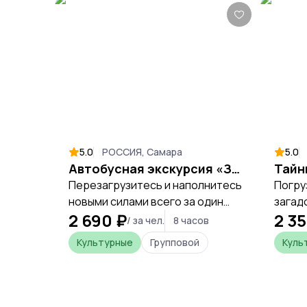
5.0
РОССИЯ, Самара
5.0
Автобусная экскурсия «Замок Гарибальди»
Перезагрузитесь и наполнитесь
Погру
новыми силами всего за один
загад
2 690 ₽
2 35
день, открывая уникальные
магии
/ за чел.
8 часов
места Самарской области.
предс
Культурные
Групповой
Куль