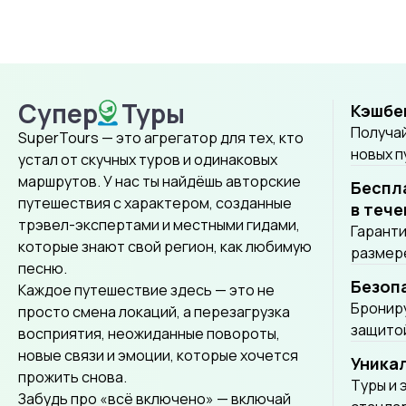
Супер
Туры
Кэшбе
SuperTours
Получай
SuperTours — это агрегатор для тех, кто
новых 
устал от скучных туров и одинаковых
маршрутов. У нас ты найдёшь авторские
Беспл
путешествия с характером, созданные
в тече
трэвел-экспертами и местными гидами,
Гаранти
которые знают свой регион, как любимую
размере
песню.
Безоп
Каждое путешествие здесь — это не
Брониру
просто смена локаций, а перезагрузка
защитой
восприятия, неожиданные повороты,
новые связи и эмоции, которые хочется
Уника
прожить снова.
Tуры и 
Забудь про «всё включено» — включай