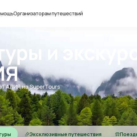
омощь
Организаторам путешествий
туры и экскур
ИЯ
ТУГАЛИЯ на SuperTours
туры
Эксклюзивные путешествия
Поезд