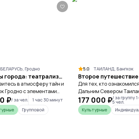
БЕЛАРУСЬ, Гродно
5.0
ТАИЛАНД, Бангкок
Тайны города: театрализованная вечерняя экскурсия
зитесь в атмосферу тайн и
Для тех, кто ознакомился
ок Гродно с элементами
Дальним Севером Таила
0 ₽
177 000 ₽
/ за группу 1
 и театрального
рамках Первого тура, ли
/ за чел.
1 час 30 минут
5 чел.
тавления.
тех, кому просто нравит
турные
Групповой
Культурные
Индивидуа
путешествовать по Таил
стороне от избитых
туристических троп,
предлагается этот марш