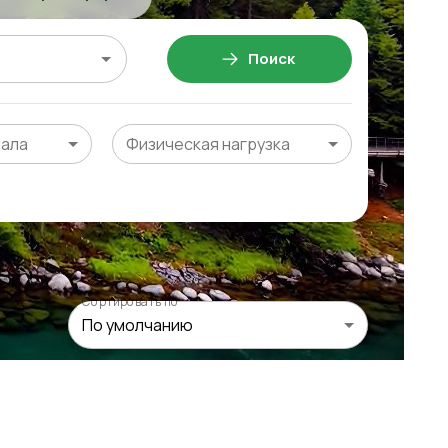
Поиск
чала
Физическая нагрузка
Сортировать по
По умолчанию