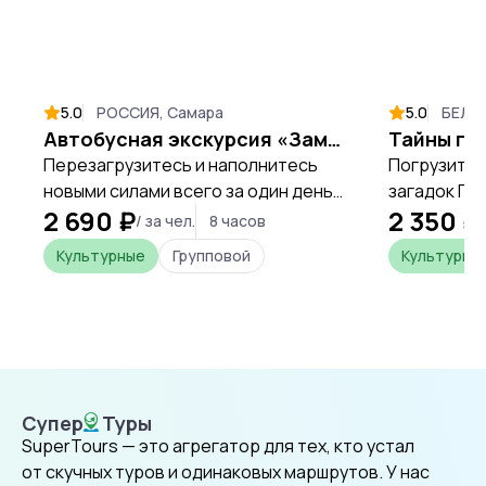
5.0
РОССИЯ, Самара
5.0
БЕЛАР
Автобусная экскурсия «Замок Гарибальди»
Перезагрузитесь и наполнитесь
Погрузитес
новыми силами всего за один день,
загадок Гр
2 690 ₽
2 350 ₽
открывая уникальные места
магии и те
/ за чел.
8 часов
Самарской области.
представле
Культурные
Групповой
Культурны
Супер
Туры
SuperTours
SuperTours — это агрегатор для тех, кто устал
от скучных туров и одинаковых маршрутов. У нас