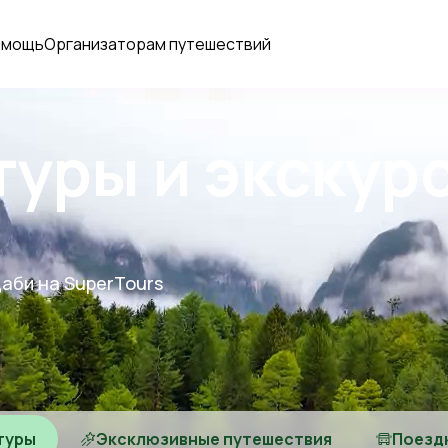
омощь
Организаторам путешествий
туры и экскурс
Даби на SuperTours
туры
Эксклюзивные путешествия
Поезд