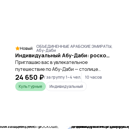
ОБЪЕДИНЕННЫЕ АРАБСКИЕ ЭМИРАТЫ,
Новый
Абу-Даби
Индивидуальный Абу-Даби: роскошь, культура и традиции.
Приглашаю вас в увлекательное
путешествие по Абу-Даби — столице
24 650 ₽
Объединённых Арабских Эмиратов. За один
/ за группу 1–4 чел.
10 часов
день вы увидите главные символы города,
Культурные
Индивидуальный
познакомитесь с его историей, культурой и
современной архитектурой. Экскурсия
проходит в индивидуальном формате на
комфортабельном автомобиле с
русскоговорящим гидом.