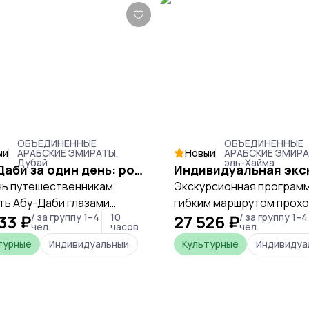
ОБЪЕДИНЕННЫЕ
ОБЪЕДИНЕННЫЕ
ый
АРАБСКИЕ ЭМИРАТЫ,
Новый
АРАБСКИЕ ЭМИРА
Дубай
эль-Хайма
Абу-Даби за один день: роскошь, история и главные места
ь путешественникам
Экскурсионная программ
ть Абу-Даби глазами
гибким маршрутом прохо
33 ₽
/ за группу 1–4
10
27 526 ₽
/ за группу 1–4
ого проводника: от
комфортабельном автом
чел.
часов
чел.
ественных мечетей и
кондиционером. По доро
турные
Индивидуальный
Культурные
Индивидуа
ов до скрытых фактов,
познакомит вас с истори
ций и жизни города за
страны, особенностями
лами обычных
культуры и современной
тических маршрутов.