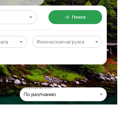
Поиск
чала
Физическая нагрузка
Сортировать по
По умолчанию