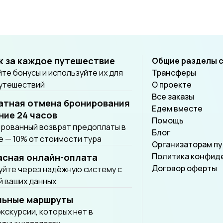
к за каждое путешествие
Общие разделы 
те бонусы и используйте их для
Трансферы
путешествий
О проекте
Все заказы
атная отмена бронирования
Едем вместе
ние 24 часов
Помощь
рованный возврат предоплаты в
Блог
 — 10% от стоимости тура
Организаторам п
Политика конфид
асная онлайн-оплата
Договор оферты
йте через надёжную систему с
 ваших данных
льные маршруты
экскурсии, которых нет в