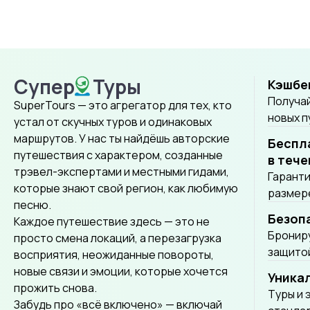
провинциям Уттарадит, Прэ, Нан,
Пхаяо, Мехонгсон и Лампун-
Лампанг.
Супер
Туры
Кэшбе
SuperTours
Получай
SuperTours — это агрегатор для тех, кто
новых 
устал от скучных туров и одинаковых
маршрутов. У нас ты найдёшь авторские
Беспл
путешествия с характером, созданные
в тече
трэвел-экспертами и местными гидами,
Гаранти
которые знают свой регион, как любимую
размере
песню.
Безоп
Каждое путешествие здесь — это не
Брониру
просто смена локаций, а перезагрузка
защитой
восприятия, неожиданные повороты,
новые связи и эмоции, которые хочется
Уника
прожить снова.
Tуры и 
Забудь про «всё включено» — включай