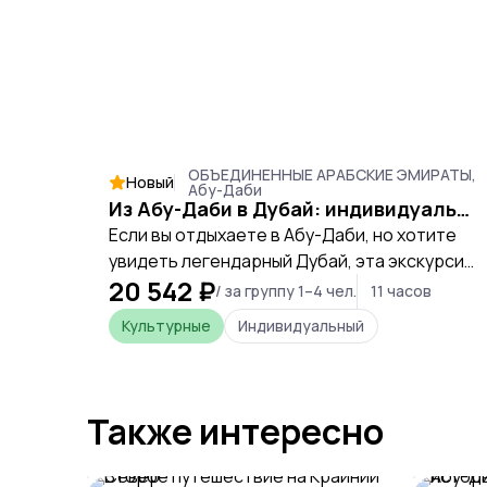
ОБЪЕДИНЕННЫЕ АРАБСКИЕ ЭМИРАТЫ,
Новый
Абу-Даби
Из Абу-Даби в Дубай: индивидуальное путешествие по главным достопримечательностям эмирата
Если вы отдыхаете в Абу-Даби, но хотите
увидеть легендарный Дубай, эта экскурсия
20 542 ₽
станет идеальным решением. За один день
/ за группу 1–4 чел.
11 часов
вы познакомитесь с самыми известными
Культурные
Индивидуальный
достопримечательностями города,
увидите современные архитектурные
шедевры, роскошные районы,
искусственные острова и исторические
Также интересно
кварталы. Экскурсия проходит в
индивидуальном формате на